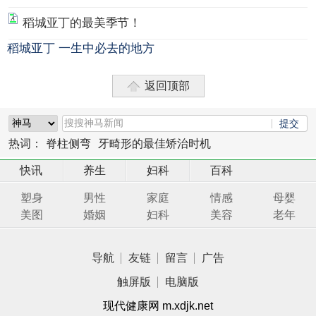
稻城亚丁的最美季节！
稻城亚丁 一生中必去的地方
返回顶部
热词：
脊柱侧弯
牙畸形的最佳矫治时机
快讯
养生
妇科
百科
塑身
男性
家庭
情感
母婴
美图
婚姻
妇科
美容
老年
导航
友链
留言
广告
触屏版
电脑版
现代健康网 m.xdjk.net