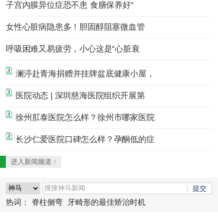
子宫内膜异位症恐不患 食膳保养好“
女性心脏病隐患多！胆固醇阻塞微血管
呼吸困难又易疲劳，小心这是“心脏衰
澜渟赴青海捐赠并挂牌盆底健康小屋，
医院动态 | 深圳慈海医院组织开展第
徐州肛泰医院怎么样？徐州市哪家医院
长沙仁爱医院口碑怎么样？孕酮低的症
进入新闻频道
热词：
脊柱侧弯
牙畸形的最佳矫治时机