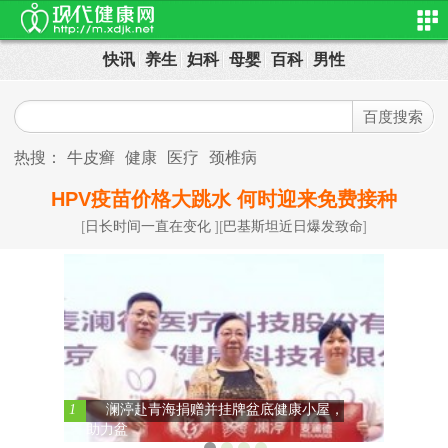
快讯
养生
妇科
母婴
百科
男性
热搜：
牛皮癣
健康
医疗
颈椎病
HPV疫苗价格大跳水 何时迎来免费接种
[
日长时间一直在变化
][
巴基斯坦近日爆发致命
]
1
澜渟赴青海捐赠并挂牌盆底健康小屋，
助力盆