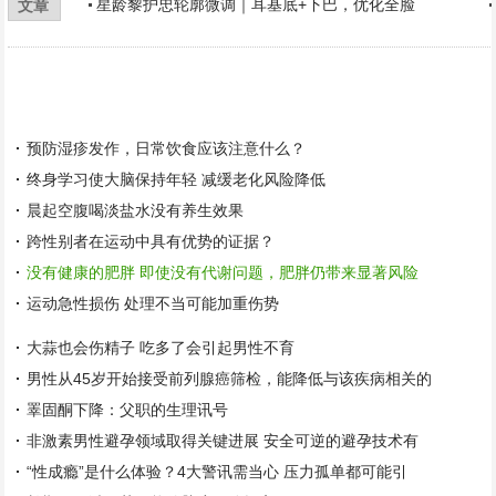
星龄黎护忠轮廓微调｜耳基底+下巴，优化全脸
文章
预防湿疹发作，日常饮食应该注意什么？
终身学习使大脑保持年轻 减缓老化风险降低
晨起空腹喝淡盐水没有养生效果
跨性别者在运动中具有优势的证据？
没有健康的肥胖 即使没有代谢问题，肥胖仍带来显著风险
运动急性损伤 处理不当可能加重伤势
大蒜也会伤精子 吃多了会引起男性不育
男性从45岁开始接受前列腺癌筛检，能降低与该疾病相关的
睪固酮下降：父职的生理讯号
非激素男性避孕领域取得关键进展 安全可逆的避孕技术有
“性成瘾”是什么体验？4大警讯需当心 压力孤单都可能引