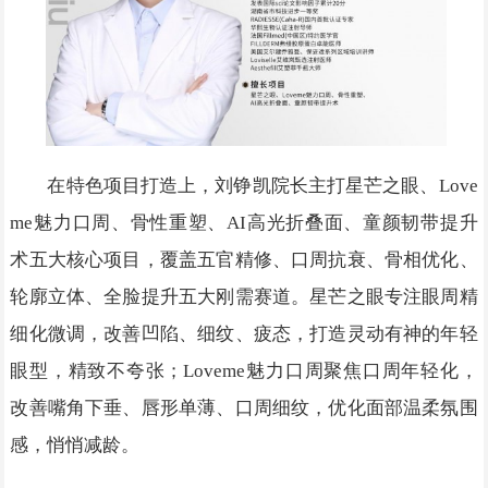
在特色项目打造上，刘铮凯院长主打星芒之眼、Love
me魅力口周、骨性重塑、AI高光折叠面、童颜韧带提升
术五大核心项目，覆盖五官精修、口周抗衰、骨相优化、
轮廓立体、全脸提升五大刚需赛道。星芒之眼专注眼周精
细化微调，改善凹陷、细纹、疲态，打造灵动有神的年轻
眼型，精致不夸张；Loveme魅力口周聚焦口周年轻化，
改善嘴角下垂、唇形单薄、口周细纹，优化面部温柔氛围
感，悄悄减龄。