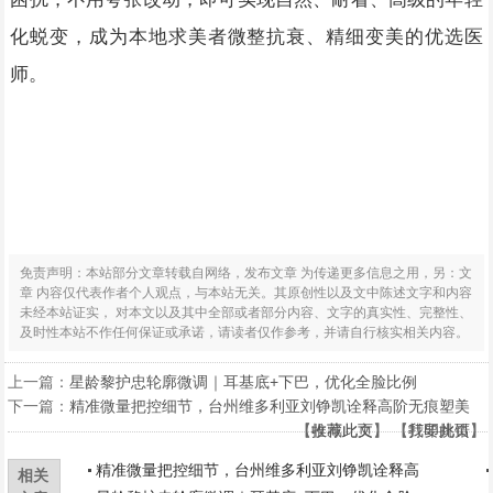
化蜕变，成为本地求美者微整抗衰、精细变美的优选医
师。
免责声明：本站部分文章转载自网络，发布文章 为传递更多信息之用，另：文
章 内容仅代表作者个人观点，与本站无关。其原创性以及文中陈述文字和内容
未经本站证实， 对本文以及其中全部或者部分内容、文字的真实性、完整性、
及时性本站不作任何保证或承诺，请读者仅作参考，并请自行核实相关内容。
上一篇：
星龄黎护忠轮廓微调｜耳基底+下巴，优化全脸比例
下一篇：
精准微量把控细节，台州维多利亚刘铮凯诠释高阶无痕塑美
【
【
收藏此页
推荐此文
】 【
】 【
打印此页
我要挑错
】
】
精准微量把控细节，台州维多利亚刘铮凯诠释高
相关