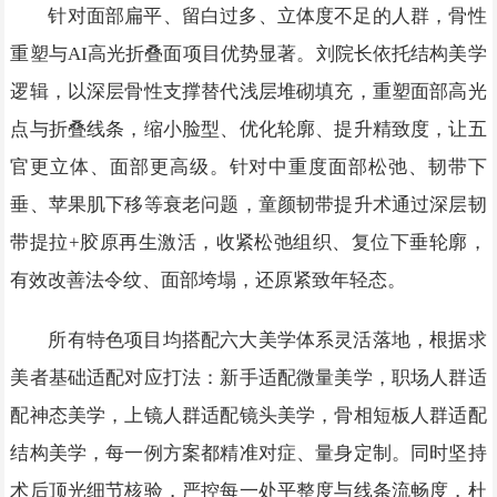
针对面部扁平、留白过多、立体度不足的人群，骨性
重塑与AI高光折叠面项目优势显著。刘院长依托结构美学
逻辑，以深层骨性支撑替代浅层堆砌填充，重塑面部高光
点与折叠线条，缩小脸型、优化轮廓、提升精致度，让五
官更立体、面部更高级。针对中重度面部松弛、韧带下
垂、苹果肌下移等衰老问题，童颜韧带提升术通过深层韧
带提拉+胶原再生激活，收紧松弛组织、复位下垂轮廓，
有效改善法令纹、面部垮塌，还原紧致年轻态。
所有特色项目均搭配六大美学体系灵活落地，根据求
美者基础适配对应打法：新手适配微量美学，职场人群适
配神态美学，上镜人群适配镜头美学，骨相短板人群适配
结构美学，每一例方案都精准对症、量身定制。同时坚持
术后顶光细节核验，严控每一处平整度与线条流畅度，杜