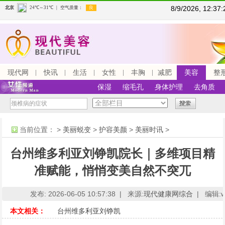
8/9/2026, 12:3
现代网
快讯
生活
女性
丰胸
减肥
美容
整
保湿
缩毛孔
身体护理
去角质
当前位置：
>
美丽蜕变
>
护容美颜
>
美丽时讯
>
台州维多利亚刘铮凯院长｜多维项目精
准赋能，悄悄变美自然不突兀
发布: 2026-06-05 10:57:38 |
来源:
现代健康网综合
|
编辑:ww
本文相关：
台州维多利亚刘铮凯