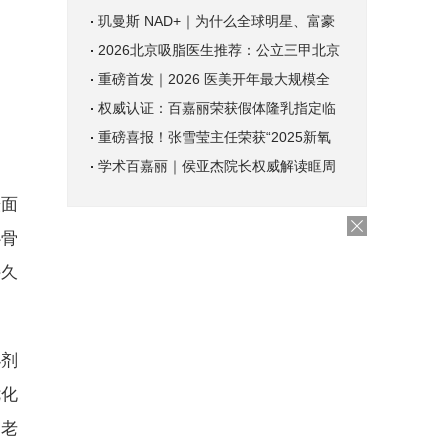
玑曼斯 NAD+｜为什么全球明星、富豪
2026北京吸脂医生推荐：公立三甲北京
重磅首发｜2026 医美开年最大规模全
权威认证：百嘉丽荣获假体隆乳指定临
重磅喜报！张雪莹主任荣获“2025新氧
学术百嘉丽｜侯亚杰院长权威解读眶周
缓面
心骨
持久
小剂
优化
、老