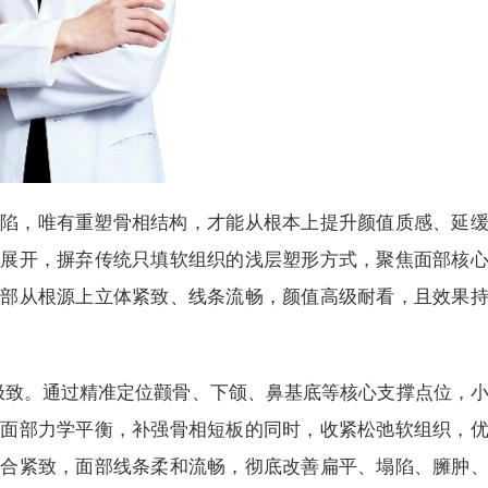
陷，唯有重塑骨相结构，才能从根本上提升颜值质感、延
雕展开，摒弃传统只填软组织的浅层塑形方式，聚焦面部核
面部从根源上立体紧致、线条流畅，颜值高级耐看，且效果
到极致。通过精准定位颧骨、下颌、鼻基底等核心支撑点位，
建面部力学平衡，补强骨相短板的同时，收紧松弛软组织，
贴合紧致，面部线条柔和流畅，彻底改善扁平、塌陷、臃肿