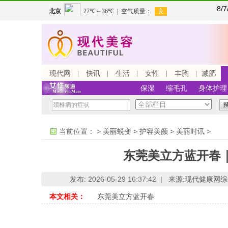
8/
现代网
快讯
生活
女性
丰胸
减肥
保湿
缩毛孔
身体护理
当前位置：
>
美丽蜕变
>
护容美颜
>
美丽时讯
>
东莞美立方蓝开春
发布: 2026-05-29 16:37:42 |
来源:
现代健康网综
本文相关：
东莞美立方蓝开春