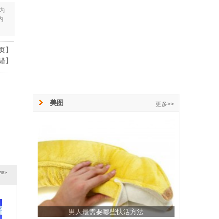
内
内
页
】
错
】
美图
更多>>
男人最需要哪些快活方法