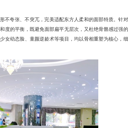
塑形不夸张、不突兀，完美适配东方人柔和的面部特质。针
柔和度的平衡，既避免面部扁平无层次，又杜绝骨骼感过强
光少女幼态脸、童颜逆龄术等项目，均以骨相重塑为核心，