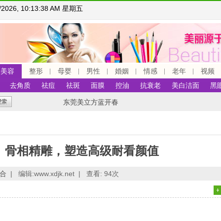
7/2026, 10:13:39 AM 星期五
美容
整形
母婴
男性
婚姻
情感
老年
视频
去角质
祛痘
祛斑
面膜
控油
抗衰老
美白洁面
黑
东莞美立方蓝开春
｜骨相精雕，塑造高级耐看颜值
合
|
编辑:www.xdjk.net |
查看:
94次