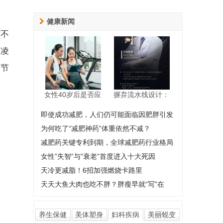
健康新闻
对不
的凌
细节
女性40岁后是否应
摒弃流水线设计：
即使成功减肥，人们仍可能面临因肥胖引发
为何吃了“减肥神药”体重依然不减？
减肥药关键专利到期，全球减肥药行业格局
女性”失智”与”衰老”首度进入十大死因
天冷更减脂！6招加强燃烧卡路里
天天大鱼大肉也吃不胖？胖瘦早就“写”在
养生保健
美体塑身
妇科疾病
美丽蜕变