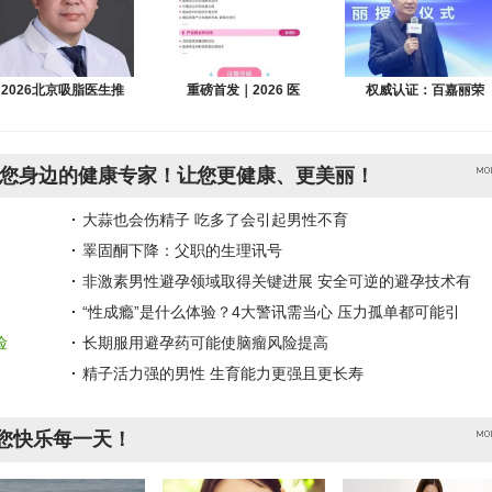
2026北京吸脂医生推
重磅首发｜2026 医
权威认证：百嘉丽荣
您身边的健康专家！让您更健康、更美丽！
大蒜也会伤精子 吃多了会引起男性不育
睪固酮下降：父职的生理讯号
非激素男性避孕领域取得关键进展 安全可逆的避孕技术有
“性成瘾”是什么体验？4大警讯需当心 压力孤单都可能引
险
长期服用避孕药可能使脑瘤风险提高
精子活力强的男性 生育能力更强且更长寿
您快乐每一天！