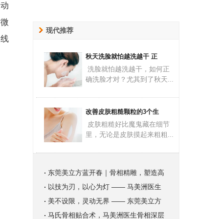
灵动
方微
现代推荐
廓线
秋天洗脸就怕越洗越干 正
洗脸就怕越洗越干，如何正
确洗脸才对？尤其到了秋天...
改善皮肤粗糙颗粒的3个生
皮肤粗糙好比魔鬼藏在细节
里，无论是皮肤摸起来粗粗...
东莞美立方蓝开春｜骨相精雕，塑造高
以技为刃，以心为灯 —— 马美洲医生
美不设限，灵动无界 —— 东莞美立方
马氏骨相贴合术，马美洲医生骨相深层