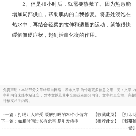
2、但是48小时后，就需要热敷了。因为热敷能
增加局部供血，帮助肌肉的自我修复。将患处浸泡在
热水中，再结合轻柔的拉伸和适量的运动，就能很快
缓解僵硬症状，起到活血化瘀的作用。
免责声明：本站部分文章转载自网络，发布文章 为传递更多信息之用，另：文章 
字和内容未经本站证实， 对本文以及其中全部或者部分内容、文字的真实性、完
行核实相关内容。
上一篇：
打嗝让人难受 缓解打嗝的20个小偏方
【
收藏此页
】 【
打印
下一篇：
如厕时间过长有危害 易引发痔疮
【
推荐此文
】 【
我要
页
错