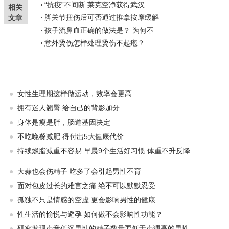
“抗疫”不间断 莱克空净获得武汉
相关
脚关节扭伤后可否通过推拿按摩缓解
文章
孩子流鼻血正确的做法是？ 为何不
意外烫伤怎样处理烫伤不起疱？
●
女性生理期这样做运动，效率会更高
●
拥有迷人翘臀 给自己的背影加分
●
身体是瘦是胖，肠道基因决定
●
不吃晚餐减肥 得付出5大健康代价
●
持续燃脂减重不容易 早晨9个生活好习惯 体重不升反降
●
大蒜也会伤精子 吃多了会引起男性不育
●
面对包皮过长的难言之痛 绝不可以默默忍受
●
孤独不只是情感的空虚 更会影响男性的健康
●
性生活的愉悦与避孕 如何做不会影响性功能？
●
研究发现声音低沉男性的精子数量要低于声调高的男性