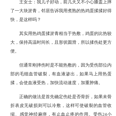
王女士：我儿子好动，前几天又不小心膝盖上摔
了一大块淤青，邻居告诉我用煮熟的热鸡蛋揉揉好得
快，是这样吗？
其实用热鸡蛋揉淤青相当于热敷，鸡蛋的比热较
大，保持高温时间长，且形状圆滑，所以揉伤处更方
便。
但通常刚摔伤时是不能热敷的，因为受伤部位内
部的毛细血管破裂，有血液渗出，如果马上用热蛋
揉，会使血液受热，加快流动速度，加重肿痛。
正确的做法是首先确定伤处是否骨折，如果未骨
折表皮无破损则可以冷敷，这样可使破裂的血管收
缩、感觉神经麻痹，有止血止疼的作用。受伤24小