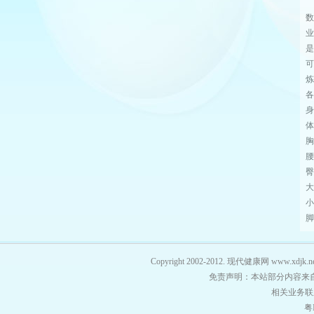
数
业
是
可
炼
各
身
体重
胸
腰
臀
大
小
脚
Copyright 2002-2012. 现代健康网 
免责声明：本站部分内容来
相关业务联系
粤I