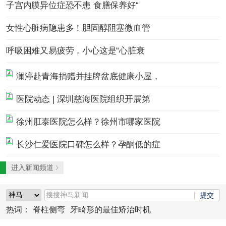
子宫内膜异位症恐不患 食膳保养好“
女性心脏病隐患多！胆固醇阻塞微血管
呼吸困难又易疲劳，小心这是“心脏衰
澜渟赴青海捐赠并挂牌盆底健康小屋，
医院动态 | 深圳慈海医院组织开展第
徐州肛泰医院怎么样？徐州市哪家医院
长沙仁爱医院口碑怎么样？孕酮低的症
进入新闻频道
热词：
脊柱侧弯
牙畸形的最佳矫治时机