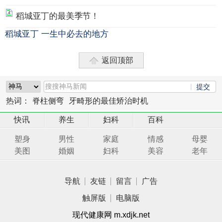
稻城亚丁的最美季节！
稻城亚丁 一生中必去的地方
返回顶部
热词：
脊柱侧弯
牙畸形的最佳矫治时机
快讯
养生
妇科
百科
塑身
男性
家庭
情感
母婴
美图
婚姻
妇科
美容
老年
导航
友链
留言
广告
触屏版
电脑版
现代健康网 m.xdjk.net