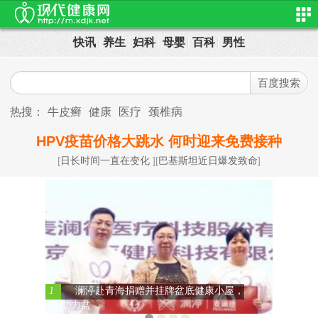
快讯
养生
妇科
母婴
百科
男性
热搜：
牛皮癣
健康
医疗
颈椎病
HPV疫苗价格大跳水 何时迎来免费接种
[
日长时间一直在变化
][
巴基斯坦近日爆发致命
]
1
澜渟赴青海捐赠并挂牌盆底健康小屋，
助力盆