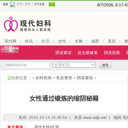
8/7/2026, 6:17
现代网
快讯
生活
女性
丰胸
减肥
美容
阴道紧缩
处女膜修复
阴道脱垂
当前位置：
>
妇科疾病
>
私处整形
>
阴道紧缩
>
女性通过锻炼的缩阴秘籍
发布: 2016-10-14 15:36:54 |
来源:
www.xdjk.net
|
编辑:现
本文相关：
寻找女性PC肌