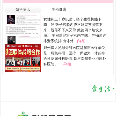
妇科资讯
生殖健康
乳房疾病
女性到三十岁以后，整个生理机能下
月经
不孕不育
降，导 致子宫脱内膜不能完整脱落下
人流
来，脱落不下来又导 致第四个垃圾来
源。 宁密康能将子宫内异味、异物通过
排泄系统排 出体外…
[详细]
郑州博大泌尿外科医院是省市医保单位,
是一所集科研、医疗、保健为一体的综
合性泌尿外科医院,是河南省专业泌尿外
科医院。…
[详细]