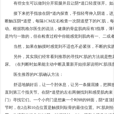
有些女生可以做到分开双腿并且让阴*道口轻度张开。如
接下来把手指放在阴*道内探查，手指轻弯伸入阴道，进入
断触压阴*道壁，每隔1CM左右检查一次阴道壁下的PC肌，
动。根据凯格尔医生的说法，健康的骨盆肌肉应有3指厚，薄
是均匀一致的，但在检查过程中你能感觉到肌肉有一、二或
当然，如果在触摸时感觉到不适也不必紧张，不断的实
另外，其实我们经常看到推荐的寻找PC肌的方法就是憋
尿。（在判断时如果能主动中断及重新开始排尿说明PC肌强
医生推荐的PC肌确认方法：
舒适地躺好后，让一个肘休息，让另一条腿屈膝，把脚
直到第三个指关节。在阴*道壁的左右两侧找到和感受肌肉束
门）寻找它们。一个小窍门是想象一个时钟的钟面，阴*道顶
节时，在2点和10点位置是触摸到耻骨的最佳位置。PC肌则