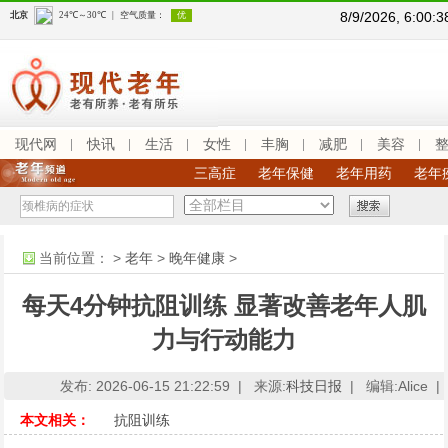
8/9/2026, 6:00
现代网
快讯
生活
女性
丰胸
减肥
美容
三高症
老年保健
老年用药
老年
当前位置：
>
老年
>
晚年健康
>
每天4分钟抗阻训练 显著改善老年人肌
力与行动能力
发布: 2026-06-15 21:22:59 |
来源:
科技日报
|
编辑:Alice |
本文相关：
抗阻训练