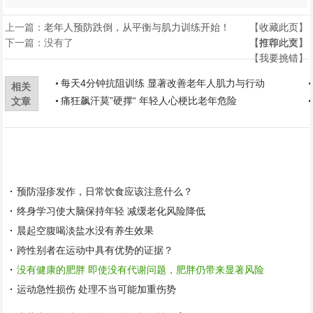
上一篇：
老年人预防跌倒，从平衡与肌力训练开始！
【
收藏此页
】
下一篇：没有了
【
【
打印此页
推荐此文
】
】
【
我要挑错
】
每天4分钟抗阻训练 显著改善老年人肌力与行动
相关
痛狂飙汗莫”硬撑“ 年轻人心梗比老年危险
文章
预防湿疹发作，日常饮食应该注意什么？
终身学习使大脑保持年轻 减缓老化风险降低
晨起空腹喝淡盐水没有养生效果
跨性别者在运动中具有优势的证据？
没有健康的肥胖 即使没有代谢问题，肥胖仍带来显著风险
运动急性损伤 处理不当可能加重伤势