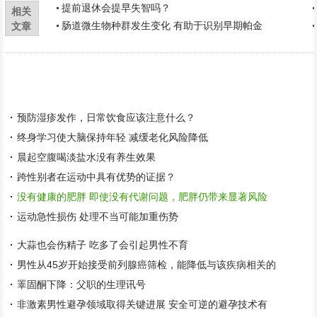
提前退休会提早失智吗？
相关
肠道微生物种群发生变化 有助于识别早期帕金
文章
预防湿疹发作，日常饮食应该注意什么？
终身学习使大脑保持年轻 减缓老化风险降低
晨起空腹喝淡盐水没有养生效果
跨性别者在运动中具有优势的证据？
没有健康的肥胖 即使没有代谢问题，肥胖仍带来显著风险
运动急性损伤 处理不当可能加重伤势
大蒜也会伤精子 吃多了会引起男性不育
男性从45岁开始接受前列腺癌筛检，能降低与该疾病相关的
睪固酮下降：父职的生理讯号
非激素男性避孕领域取得关键进展 安全可逆的避孕技术有