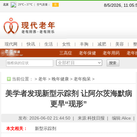
8/5/2026, 11:0
现代网
快讯
生活
女性
丰胸
减肥
美容
三高症
老年保健
老年用药
老年
当前位置：
>
老年
>
晚年健康
>
老年痴呆
>
美学者发现新型示踪剂 让阿尔茨海默病
更早“现形”
发布: 2026-06-02 21:44:50 |
来源:
科技日报
|
编辑:Alice |
本文相关：
新型示踪剂