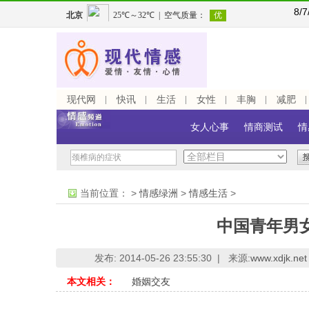
8/
现代网
快讯
生活
女性
丰胸
减肥
女人心事
情商测试
情
当前位置：
>
情感绿洲
>
情感生活
>
中国青年男
发布: 2014-05-26 23:55:30 |
来源:
www.xdjk.net
本文相关：
婚姻交友