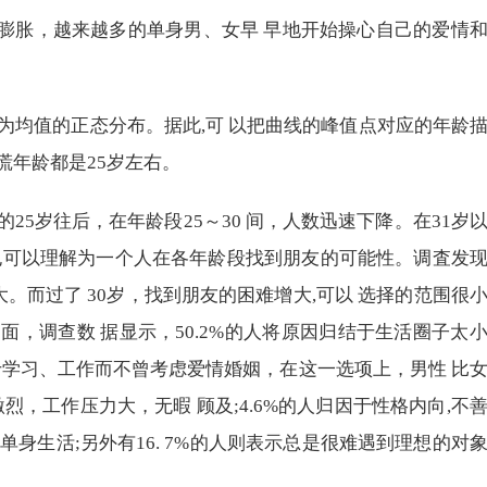
的膨胀，越来越多的单身男、女早 早地开始操心自己的爱情
为均值的正态分布。据此,可 以把曲线的峰值点对应的年龄
慌年龄都是25岁左右。
5岁往后，在年龄段25～30 间，人数迅速下降。在31岁
也可以理解为一个人在各年龄段找到朋友的可能性。调査发
大。而过了 30岁，找到朋友的困难增大,可以 选择的范围很
，调查数 据显示，50.2%的人将原因归结于生活圈子太
注于学习、工作而不曾考虑爱情婚姻，在这一选项上，男性 比
激烈，工作压力大，无暇 顾及;4.6%的人归因于性格内向,不
单身生活;另外有16. 7%的人则表示总是很难遇到理想的对