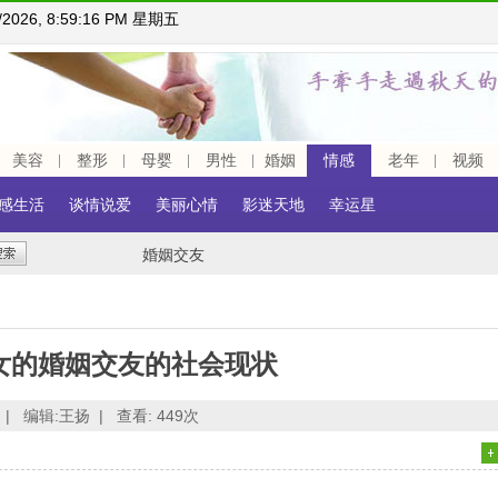
7/2026, 8:59:17 PM 星期五
美容
整形
母婴
男性
婚姻
情感
老年
视频
感生活
谈情说爱
美丽心情
影迷天地
幸运星
婚姻交友
女的婚姻交友的社会现状
|
编辑:王扬 |
查看:
449次