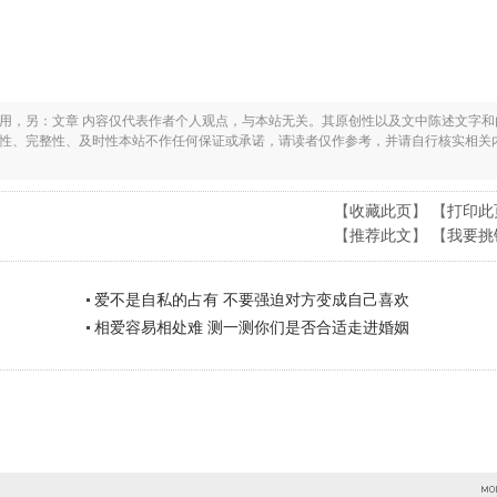
之用，另：文章 内容仅代表作者个人观点，与本站无关。其原创性以及文中陈述文字和
实性、完整性、及时性本站不作任何保证或承诺，请读者仅作参考，并请自行核实相关
【
收藏此页
】 【
打印此
【
推荐此文
】 【
我要挑
爱不是自私的占有 不要强迫对方变成自己喜欢
相爱容易相处难 测一测你们是否合适走进婚姻