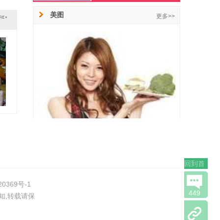
美图
更多>>
形象版做爱姿势大全
10-21
干路路的阿凡达造形照
10-21
回到首
白俄罗斯美女时装周上show性感镂
10-21
页
2011广州国际车展美女大全
10-21
20369号-1
生活爆笑情景 图片连载
2011广州国际车展高清美女图,翻
10-21
449
知,转载请保