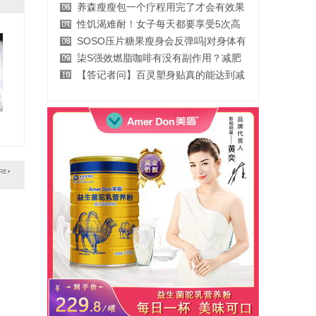
宁密康可以调理妇科病吗??宁密康官方
爱尔眼科ICL 高度近视患者的福音
上海高端私立妇产医院TOP5
广州好运不孕不育医院好运直通车第三
宁密康好用不，宁密康有没有副作用