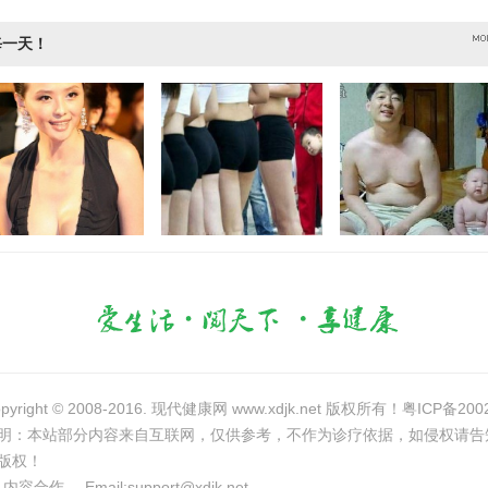
每一天！
络精彩图片集
可爱捣蛋鬼 小小年
你不是VIP 甚至不是
pyright © 2008-2016. 现代健康网 www.xdjk.net 版权所有！
粤ICP备200
明：本站部分内容来自互联网，仅供参考，不作为诊疗依据，如侵权请告
版权！
内容合作
Email:
support@xdjk.net