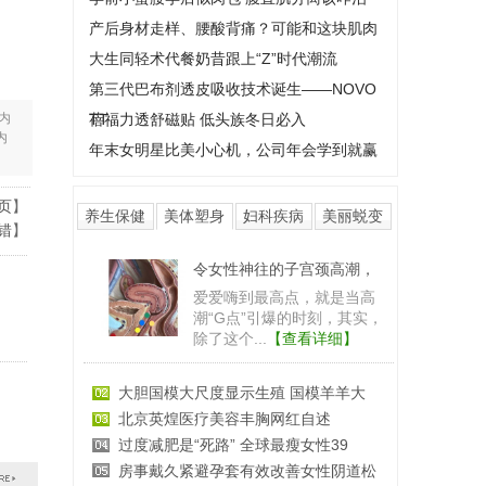
产后身材走样、腰酸背痛？可能和这块肌肉
大生同轻术代餐奶昔跟上“Z”时代潮流
第三代巴布剂透皮吸收技术诞生——NOVO
内
TT
蓓福力透舒磁贴 低头族冬日必入
内
年末女明星比美小心机，公司年会学到就赢
页
】
养生保健
美体塑身
妇科疾病
美丽蜕变
错
】
郑州圣玛妇产医院有去过的
郑州圣玛妇产医院有去过的
吗?意外怀孕就像一场梦，20
岁的小洁是...
【查看详细】
睾酮是什么?女性睾酮低的危害
廊坊东大医院评价好吗 诚信诊疗承诺
有哪些原因会导致子宫大出血
精子卵子为什么会互相排斥？