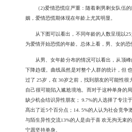
（2)爱情恐慌症严重：随着剩男剩女队伍
姻，爱情恐慌期体现在年龄上尤其明显。
从下图可以看出，不同年龄的人数呈现以25
为爱情开始恐慌的年龄。总体上看，男、女的恐
从男、女年龄分布的情况可以看出，从顶峰的2
下降趋缓。曲线虽然是对整个人群的统计，但 
过了 25岁，在 30岁之前，找到朋友的可能性很
自己很可能陷入尴尬境地。而对于这种单身的局面
缺少机会结识异性朋友； 9.7%的人选择了专
髙出了近5个百分点；14. 5%的人认为社会竞争
与陌生异性交流13%的人是由于喜 欢无拘无束的
宁愿坚持单身。