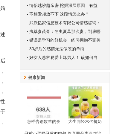
情侣越吵越亲密 挖掘深层原因，有益
和婚
不相爱却放不下 这段情怎么办？
武汉忆家信息技术有限公司情感咨询：
虫草参芪膏：冬虫夏草那么贵，到底哪
描述
错误是学习的好机会 练习拥抱不完美
30岁后的感情无法假装的单纯
好女人总容易爱上坏男人！ 该如何自
以后
现，
健康新闻
小，
小，
女性
善于
象，
怎样告别数羊的夜
大生同轻术代餐奶
孕前小蛮腰孕后似肉包 腹直肌分离该咋治