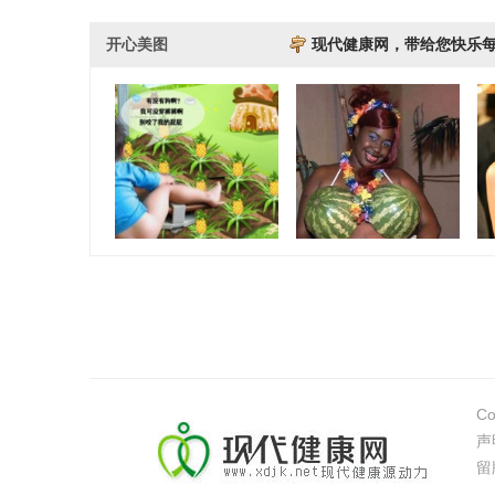
开心美图
现代健康网，带给您快乐
另类搞笑图片 看过
外国屌丝的快乐生活
网
Co
声
留