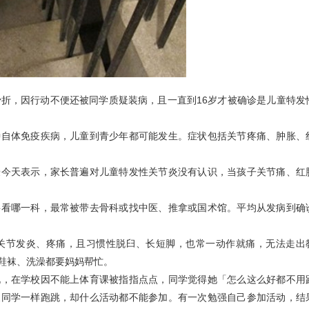
骨折，因行动不便还被同学质疑装病，且一直到16岁才被确诊是儿童特发
种自体免疫疾病，儿童到青少年都可能发生。症状包括关节疼痛、肿胀、
授今天表示，家长普遍对儿童特发性关节炎没有认识，当孩子关节痛、红
要看哪一科，最常被带去骨科或找中医、推拿或国术馆。平均从发病到确
髋关节发炎、疼痛，且习惯性脱臼、长短脚，也常一动作就痛，无法走出
鞋袜、洗澡都要妈妈帮忙。
说，在学校因不能上体育课被指指点点，同学觉得她「怎么这么好都不用
象同学一样跑跳，却什么活动都不能参加。有一次勉强自己参加活动，结