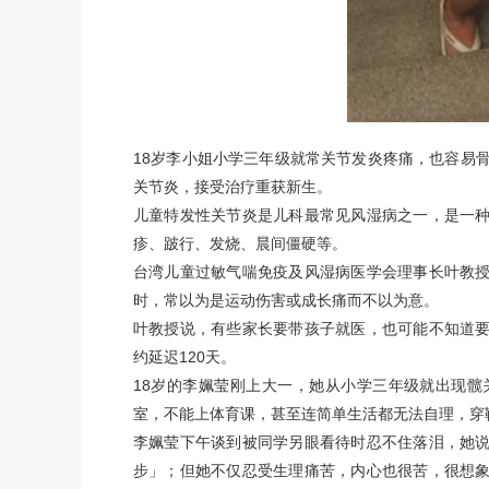
18岁李小姐小学三年级就常关节发炎疼痛，也容易
关节炎，接受治疗重获新生。
儿童特发性关节炎是儿科最常见风湿病之一，是一
疹、跛行、发烧、晨间僵硬等。
台湾儿童过敏气喘免疫及风湿病医学会理事长叶教
时，常以为是运动伤害或成长痛而不以为意。
叶教授说，有些家长要带孩子就医，也可能不知道
约延迟120天。
18岁的李姵莹刚上大一，她从小学三年级就出现
室，不能上体育课，甚至连简单生活都无法自理，穿
李姵莹下午谈到被同学另眼看待时忍不住落泪，她
步」；但她不仅忍受生理痛苦，内心也很苦，很想