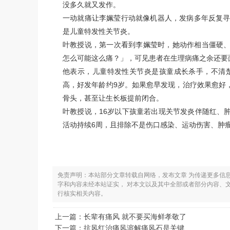
没多久就又发作。
一动就痛让李姵莹行动就像机器人，发病多年反复寻
是儿童特发性关节炎。
叶教授说，第一次看到李姵莹时，她动作相当僵硬
怎么可能这么痛？」，可见患者在生理病痛之余还要
他表示，儿童特发性关节炎是孩童成长杀手，不清楚
高，好发年龄约9岁。如果愈早发现，治疗效果愈好
骨头，甚至让生长板提前闭合。
叶教授说，16岁以下孩童若出现关节发炎伴随红、
活动持续6周，且排除不是伤口感染、运动伤害、肿
免责声明：本站部分文章转载自网络，发布文章 为传递更多信
字和内容未经本站证实， 对本文以及其中全部或者部分内容、
行核实相关内容。
上一篇：
长辈有痛风 就不要买海鲜孝敬了
下一篇：
抗风红治痛风溶解痛风石是关键