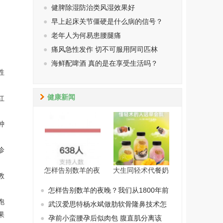
●
健脾除湿防治类风湿效果好
●
早上起床关节僵硬是什么病的信号？
●
老年人为何易患腰腿痛
●
痛风急性发作 切不可服用阿司匹林
●
海鲜配啤酒 真的是在享受生活吗？
性
健康新闻
红
肿
诊
怎样告别数羊的夜
大生同轻术代餐奶
教
●
怎样告别数羊的夜晚？我们从1800年前
跑
●
武汉爱思特杨水斌做肋软骨隆鼻技术怎
果
●
孕前小蛮腰孕后似肉包 腹直肌分离该