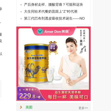
●
产后身材走样、腰酸背痛？可能和这块
诊
●
大生同轻术代餐奶昔跟上“Z”时代潮
●
第三代巴布剂透皮吸收技术诞生——NO
，
童
及
以
】
美图
更多>>
】