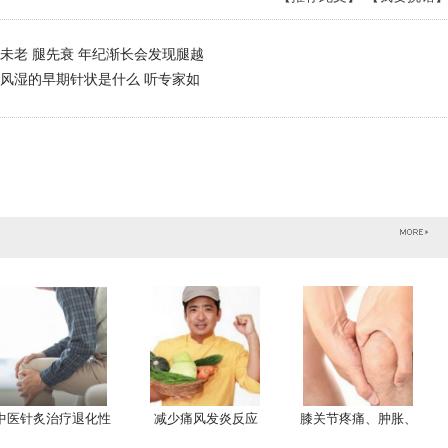
未老 腿先衰 年纪渐长会发现腿越
风湿的早期针状是什么 听专家如
中医针炙治疗退化性
减少痛风发炎反应
膝关节疼痛、肿胀、