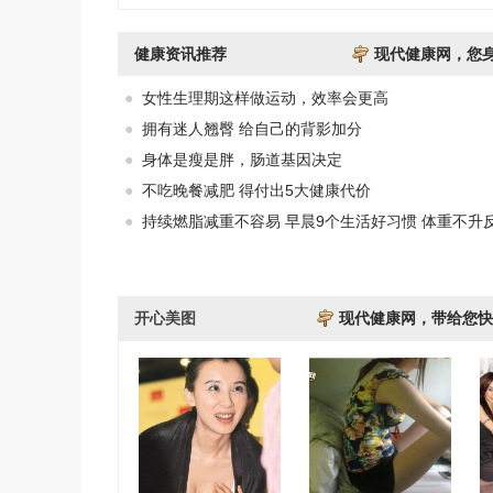
健康资讯推荐
现代健康网，您
●
女性生理期这样做运动，效率会更高
●
拥有迷人翘臀 给自己的背影加分
●
身体是瘦是胖，肠道基因决定
●
不吃晚餐减肥 得付出5大健康代价
●
持续燃脂减重不容易 早晨9个生活好习惯 体重不升
开心美图
现代健康网，带给您快