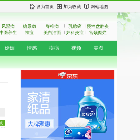
设为首页
加为收藏
网站地图
风湿病
糖尿病
脊椎病
乳腺癌
慢性盆腔炎
中医养生
祛痘
美白洁面
妇科炎症
宫颈糜烂
婚姻
情感
疾病
视频
美图
藏