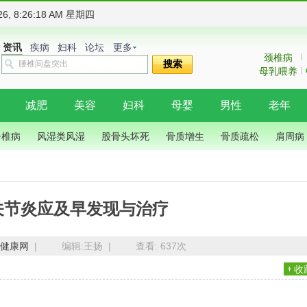
026, 8:26:19 AM 星期四
资讯
疾病
妇科
论坛
更多
颈椎病
搜索
母乳喂养
减肥
美容
妇科
母婴
男性
老年
脊椎病
风湿类风湿
股骨头坏死
骨质增生
骨质疏松
肩周病
关节炎应及早发现与治疗
健康网
|
编辑:王扬 |
查看:
637次
收