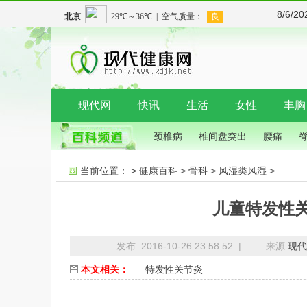
8/6/2
现代网
快讯
生活
女性
丰胸
颈椎病
椎间盘突出
腰痛
当前位置：
>
健康百科
>
骨科
>
风湿类风湿
>
儿童特发性
发布: 2016-10-26 23:58:52 |
来源:
现代
本文相关：
特发性关节炎