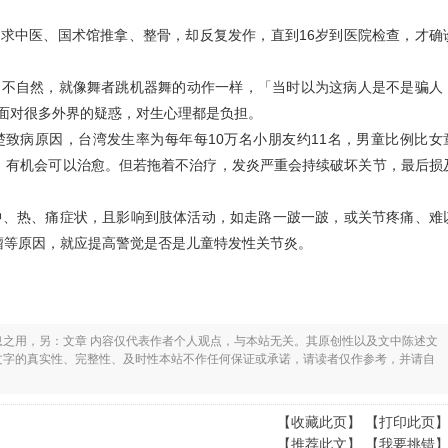
求中医、国术馆推拿、整骨，却反复发作，直到16岁到医院检查，才确
、不自然，就像舞者跳机器舞的动作一样，「当时以为这病人是不是骗人
面对很多外界的疑惑，对生心理都是负担。
致病原因，台湾发生率为每年每10万名小朋友约11名，男童比例比女
，有机会可以治愈。但若拖着不治疗，发炎严重会持续破坏关节，最后损
肿、热、痛症状，且影响到肢体活动，如走路一跛一跛，或关节疼痛、难
瘤等原因，就应提高警觉是否是儿童特发性关节炎。
息之用，另：文章 内容仅代表作者个人观点，与本站无关。其原创性以及文中陈述文
文字的真实性、完整性、及时性本站不作任何保证或承诺，请读者仅作参考，并请自
【
收藏此页
】 【
打印此页
【
推荐此文
】 【
我要挑错