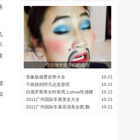
爸
几
不
这
尝尝做大老爷们的感觉
形象版做爱姿势大全
10-21
都
干路路的阿凡达造形照
10-21
白俄罗斯美女时装周上show性感镂
10-21
如
2011广州国际车展美女大全
10-21
2011广州国际车展高清美女图,翻
10-21