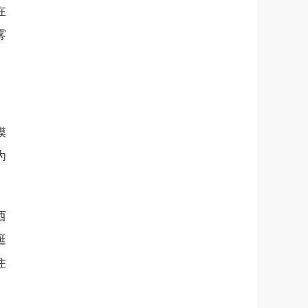
在
雾
模
为
西
逛
住