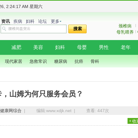
026, 2:24:18 AM 星期六
资讯
疾病
妇科
论坛
更多
颈椎病
搜索
母乳喂养
减肥
美容
妇科
母婴
男性
老年
现代家居
急救常识
糖尿病
抗癌
骨科
卡，山姆为何只服务会员？
健康网综合
|
编辑:www.xdjk.net |
查看:
447次
收