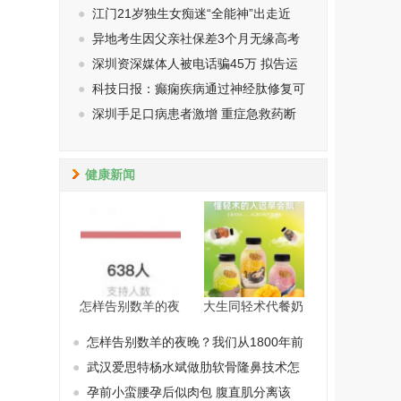
●
江门21岁独生女痴迷“全能神”出走近
●
异地考生因父亲社保差3个月无缘高考
●
深圳资深媒体人被电话骗45万 拟告运
●
科技日报：癫痫疾病通过神经肽修复可
●
深圳手足口病患者激增 重症急救药断
健康新闻
怎样告别数羊的夜
大生同轻术代餐奶
●
怎样告别数羊的夜晚？我们从1800年前
●
武汉爱思特杨水斌做肋软骨隆鼻技术怎
●
孕前小蛮腰孕后似肉包 腹直肌分离该