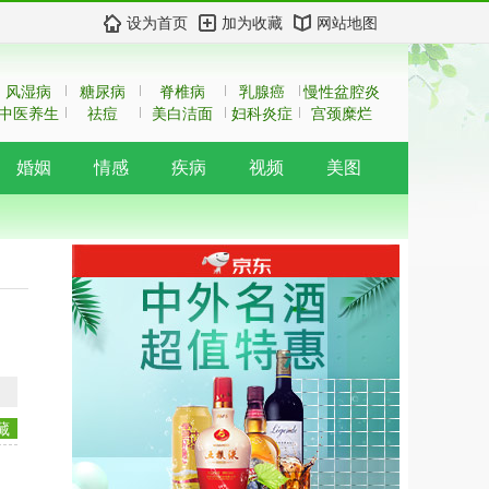
设为首页
加为收藏
网站地图
风湿病
糖尿病
脊椎病
乳腺癌
慢性盆腔炎
中医养生
祛痘
美白洁面
妇科炎症
宫颈糜烂
婚姻
情感
疾病
视频
美图
藏