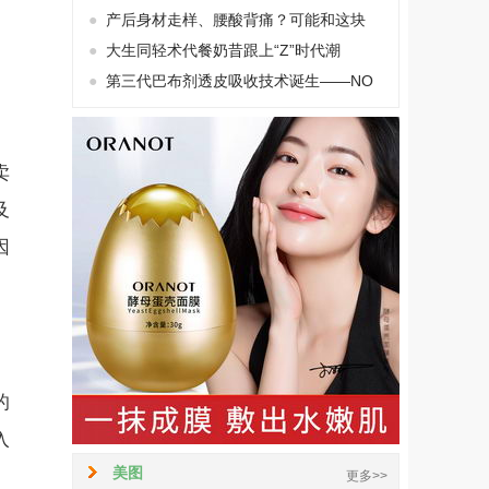
●
产后身材走样、腰酸背痛？可能和这块
●
大生同轻术代餐奶昔跟上“Z”时代潮
●
第三代巴布剂透皮吸收技术诞生——NO
卖
及
因
的
入
美图
。
更多>>