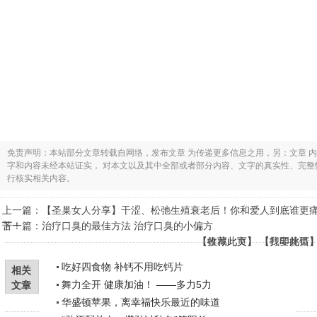
免责声明：本站部分文章转载自网络，发布文章 为传递更多信息之用，另：文章 
字和内容未经本站证实， 对本文以及其中全部或者部分内容、文字的真实性、完
行核实相关内容。
上一篇：
【圣巢女人分享】干涩、松弛生殖衰老后！你和爱人到底谁更
苦！
下一篇：
治疗口臭的最佳方法 治疗口臭的小偏方
【
【
收藏此页
推荐此文
】 【
】 【
打印此页
我要挑错
吃好四食物 补钙不用吃钙片
相关
舞力全开 健康加油！ ——多力5力
文章
华盛顿苹果，离幸福快乐最近的味道