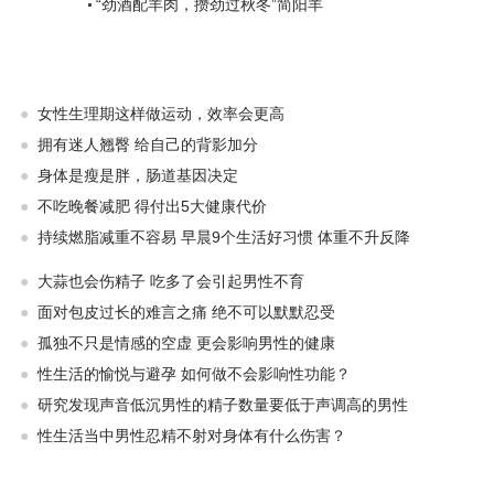
“劲酒配羊肉，攒劲过秋冬”简阳羊
●
女性生理期这样做运动，效率会更高
●
拥有迷人翘臀 给自己的背影加分
●
身体是瘦是胖，肠道基因决定
●
不吃晚餐减肥 得付出5大健康代价
●
持续燃脂减重不容易 早晨9个生活好习惯 体重不升反降
●
大蒜也会伤精子 吃多了会引起男性不育
●
面对包皮过长的难言之痛 绝不可以默默忍受
●
孤独不只是情感的空虚 更会影响男性的健康
●
性生活的愉悦与避孕 如何做不会影响性功能？
●
研究发现声音低沉男性的精子数量要低于声调高的男性
●
性生活当中男性忍精不射对身体有什么伤害？