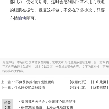
部用力，使劲向后弯。这时会感到因平常不用而衰退
的腹肌在振动。反复这样做，不必在乎多少次，只要
心情
愉快
即可。
免责声明：本站部分文章转载自网络，发布文章 为传递更多信息之用，另：文章 
字和内容未经本站证实， 对本文以及其中全部或者部分内容、文字的真实性、完
行核实相关内容。
上一篇：
“不倒翁体操”治疗慢性腰痛
【
收藏此页
】 【
打印此页
下一篇：
什么睡姿能缓解腰痛
【
推荐此文
】 【
我要挑错
美国骨科医学会：锻炼核心肌群能预
相关
研究发现 瑜珈、太极及气功对改善
文章