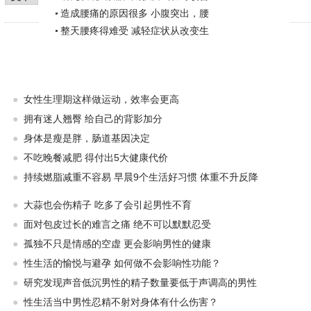
造成腰痛的原因很多 小腹突出，腰
整天腰疼得难受 减轻症状从改变生
●
女性生理期这样做运动，效率会更高
●
拥有迷人翘臀 给自己的背影加分
●
身体是瘦是胖，肠道基因决定
●
不吃晚餐减肥 得付出5大健康代价
●
持续燃脂减重不容易 早晨9个生活好习惯 体重不升反降
●
大蒜也会伤精子 吃多了会引起男性不育
●
面对包皮过长的难言之痛 绝不可以默默忍受
●
孤独不只是情感的空虚 更会影响男性的健康
●
性生活的愉悦与避孕 如何做不会影响性功能？
●
研究发现声音低沉男性的精子数量要低于声调高的男性
●
性生活当中男性忍精不射对身体有什么伤害？