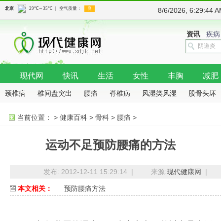
8/6/2026, 6:29:4
资讯
疾病
现代网
快讯
生活
女性
丰胸
减肥
颈椎病
椎间盘突出
腰痛
脊椎病
风湿类风湿
股骨头坏
死
骨质增生
骨质疏松
肩周病
当前位置：
>
健康百科
>
骨科
>
腰痛
>
运动不足预防腰痛的方法
发布: 2012-12-11 15:29:14 |
来源:
现代健康网
|
本文相关：
预防腰痛方法