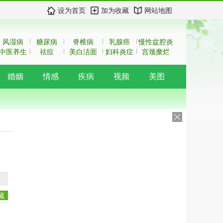
设为首页
加为收藏
网站地图
风湿病
糖尿病
脊椎病
乳腺癌
慢性盆腔炎
中医养生
祛痘
美白洁面
妇科炎症
宫颈糜烂
婚姻
情感
疾病
视频
美图
藏