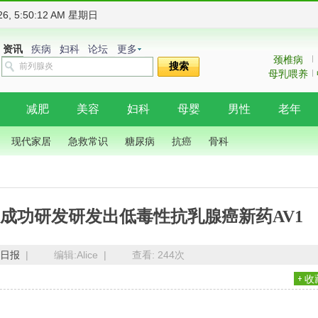
026, 5:50:13 AM 星期日
资讯
疾病
妇科
论坛
更多
颈椎病
搜索
母乳喂养
减肥
美容
妇科
母婴
男性
老年
现代家居
急救常识
糖尿病
抗癌
骨科
成功研发研发出低毒性抗乳腺癌新药AV1
日报
|
编辑:Alice |
查看:
244次
收