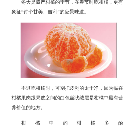
冬天是盛产柑橘的季节，在春节时吃柑橘，更有
象征“讨个甘美、吉利”的应景味道。
不过吃柑橘时，可别把皮剥的太干净，因为黏在
柑橘果肉跟果皮之间的白色丝状绒层是柑橘中最有营
养价值的地方。
柑橘中的柑橘多酚