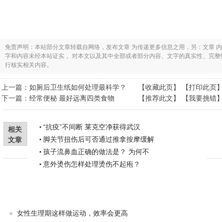
免责声明：本站部分文章转载自网络，发布文章 为传递更多信息之用，另：文章 
字和内容未经本站证实， 对本文以及其中全部或者部分内容、文字的真实性、完
行核实相关内容。
上一篇：
如厕后卫生纸如何处理最科学？
【
收藏此页
】 【
打印此页
下一篇：
经常便秘 最好远离四类食物
【
推荐此文
】 【
我要挑错
“抗疫”不间断 莱克空净获得武汉
相关
脚关节扭伤后可否通过推拿按摩缓解
文章
孩子流鼻血正确的做法是？ 为何不
意外烫伤怎样处理烫伤不起疱？
●
女性生理期这样做运动，效率会更高