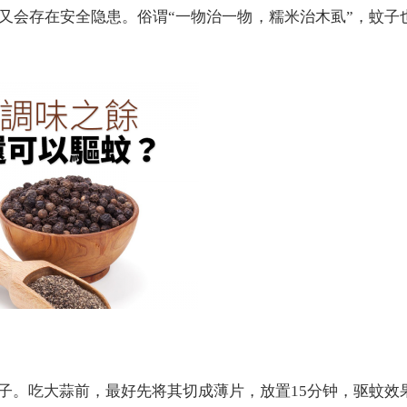
又会存在安全隐患。俗谓“一物治一物，糯米治木虱”，蚊子
子。吃大蒜前，最好先将其切成薄片，放置15分钟，驱蚊效