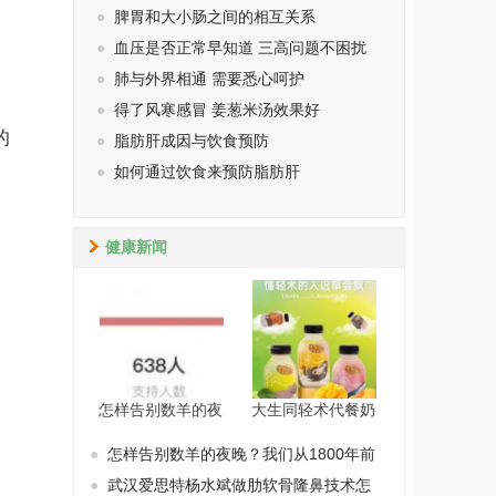
●
脾胃和大小肠之间的相互关系
●
血压是否正常早知道 三高问题不困扰
●
肺与外界相通 需要悉心呵护
●
得了风寒感冒 姜葱米汤效果好
的
●
脂肪肝成因与饮食预防
●
如何通过饮食来预防脂肪肝
健康新闻
怎样告别数羊的夜
大生同轻术代餐奶
●
怎样告别数羊的夜晚？我们从1800年前
●
武汉爱思特杨水斌做肋软骨隆鼻技术怎