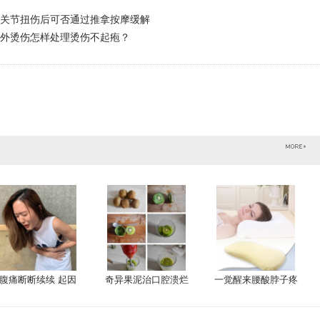
关节扭伤后可否通过推拿按摩缓解
外烫伤怎样处理烫伤不起疱？
腹痛断断续续 起因
奇异果泥治口腔溃烂
一觉醒来腰酸脖子疼