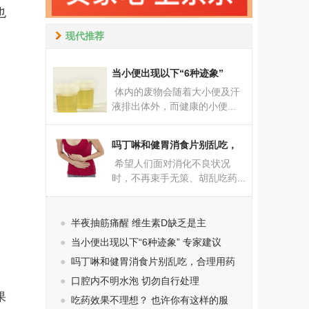
也
现代推荐
当小便出现以下“6种迹象”
体内的废物会随着大小便及汗
液排出体外，而健康的小便...
吗丁啉和健胃消食片别乱吃，
希望人们面对消化不良状况
时，不再束手无策、胡乱吃药...
●
半夜抽筋痛醒 维生素D缺乏是主
●
当小便出现以下“6种迹象” 专家建议
●
吗丁啉和健胃消食片别乱吃，合理用药
●
口腔内不明水泡 切勿自行处理
果
●
吃药效果不理想？ 也许你有这样的服