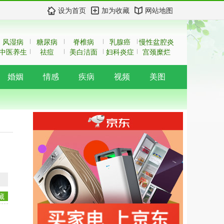
设为首页
加为收藏
网站地图
风湿病
糖尿病
脊椎病
乳腺癌
慢性盆腔炎
中医养生
祛痘
美白洁面
妇科炎症
宫颈糜烂
婚姻
情感
疾病
视频
美图
藏