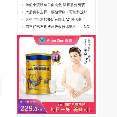
●
孕前小蛮腰孕后似肉包 腹直肌分离该
●
产后身材走样、腰酸背痛？可能和这块
●
大生同轻术代餐奶昔跟上“Z”时代潮
●
第三代巴布剂透皮吸收技术诞生——NO
】
】