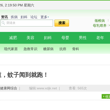
026, 2:19:51 PM 星期六
资讯
疾病
妇科
论坛
更多
颈椎病
搜索
母乳喂养
减肥
美容
妇科
母婴
男性
老年
现代家居
急救常识
糖尿病
抗癌
骨科
道，蚊子闻到就跑！
健康网综合
|
编辑:www.xdjk.net |
查看:
565次
收