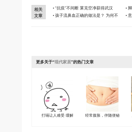
“抗疫”不间断 莱克空净获得武汉
脚
相关
孩子流鼻血正确的做法是？ 为何不
意
文章
更多关于“
现代家居
”的热门文章
打嗝让人难受 缓解
经常腹胀，伴随便秘