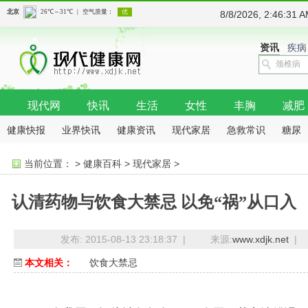
8/8/2026, 2:46:3
资讯
疾病
现代网
快讯
生活
女性
丰胸
减肥
健康快报
业界快讯
健康资讯
现代家居
急救常识
糖尿
病
抗癌
骨科
当前位置：
>
健康百科
>
现代家居
>
认清药物与饮食大禁忌 以免“祸”从口入
发布: 2015-08-13 23:18:37 |
来源:
www.xdjk.net
|
本文相关：
饮食大禁忌