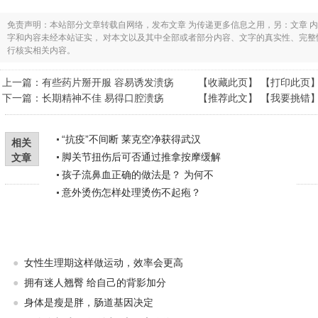
免责声明：本站部分文章转载自网络，发布文章 为传递更多信息之用，另：文章 
字和内容未经本站证实， 对本文以及其中全部或者部分内容、文字的真实性、完
行核实相关内容。
上一篇：
有些药片掰开服 容易诱发溃疡
【
收藏此页
】 【
打印此页
下一篇：
长期精神不佳 易得口腔溃疡
【
推荐此文
】 【
我要挑错
“抗疫”不间断 莱克空净获得武汉
相关
脚关节扭伤后可否通过推拿按摩缓解
文章
孩子流鼻血正确的做法是？ 为何不
意外烫伤怎样处理烫伤不起疱？
●
女性生理期这样做运动，效率会更高
●
拥有迷人翘臀 给自己的背影加分
●
身体是瘦是胖，肠道基因决定