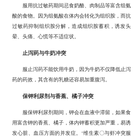
服用抗过敏药期间忌食奶酪、肉制品等富含组氨
酸的食物。因为组氨酸在体内会转化为组织胺，而抗
过敏药抑制组织胺分解，造成组织胺蓄积，诱发头
晕、头痛、心慌等不适症状。
止泻药与牛奶冲突
服止泻药不能饮用牛奶，因为牛奶不仅降低止泻
药的药效，其含有的乳糖还容易加重腹泻。
保钾利尿剂与香蕉、橘子冲突
服保钾利尿剂期间，钾会在血液中滞留，如果食
用富含钾的香蕉、橘子，体内钾蓄积更加严重，易诱
发心脏、血压方面的并发症。‘维生素〇与虾冲突服