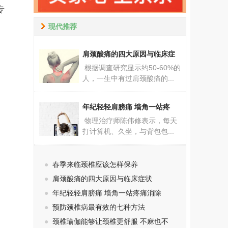
专
现代推荐
肩颈酸痛的四大原因与临床症
根据调查研究显示约50-60%的
人，一生中有过肩颈酸痛的...
年纪轻轻肩膀痛 墙角一站疼
物理治疗师陈伟修表示，每天
打计算机、久坐，与背包包...
●
春季来临颈椎应该怎样保养
●
肩颈酸痛的四大原因与临床症状
●
年纪轻轻肩膀痛 墙角一站疼痛消除
●
预防颈椎病最有效的七种方法
●
颈椎瑜伽能够让颈椎更舒服 不麻也不