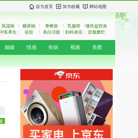
设为首页
加为收藏
网站地图
风湿病
糖尿病
脊椎病
乳腺癌
慢性盆腔炎
中医养生
祛痘
美白洁面
妇科炎症
宫颈糜烂
婚姻
情感
疾病
视频
美图
藏