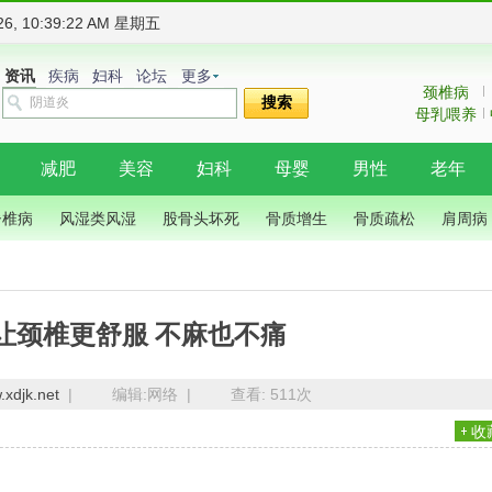
026, 10:39:23 AM 星期五
资讯
疾病
妇科
论坛
更多
颈椎病
搜索
母乳喂养
减肥
美容
妇科
母婴
男性
老年
脊椎病
风湿类风湿
股骨头坏死
骨质增生
骨质疏松
肩周病
让颈椎更舒服 不麻也不痛
xdjk.net
|
编辑:网络 |
查看:
511次
收