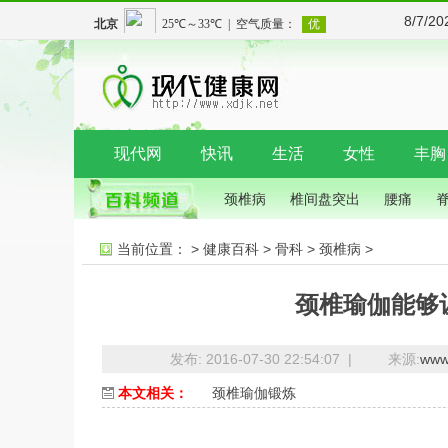
8/7/2
现代网
快讯
生活
女性
丰胸
颈椎病
椎间盘突出
腰痛
当前位置：
>
健康百科
>
骨科
>
颈椎病
>
颈椎瑜伽能够
发布: 2016-07-30 22:54:07 |
来源:
www.
本文相关：
颈椎瑜伽锻炼