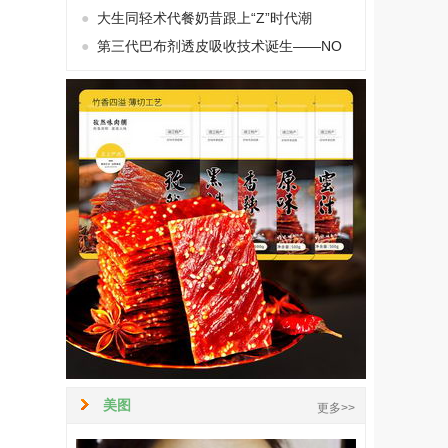
●
大生同轻术代餐奶昔跟上“Z”时代潮
●
第三代巴布剂透皮吸收技术诞生——NO
美图
更多>>