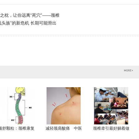
之枕，让你远离“死穴”——颈椎
低头族”的新危机 长期可能滑出
颈舒颗粒：颈椎康复
减轻颈肩酸痛 中医
颈椎牵引最好躺着做