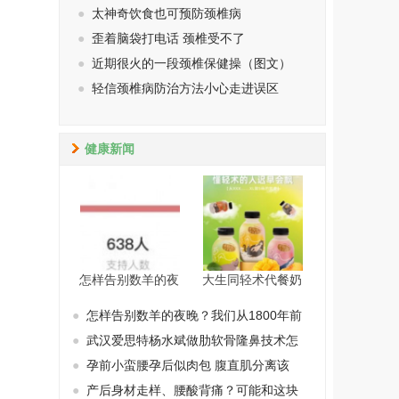
●
太神奇饮食也可预防颈椎病
●
歪着脑袋打电话 颈椎受不了
●
近期很火的一段颈椎保健操（图文）
●
轻信颈椎病防治方法小心走进误区
健康新闻
怎样告别数羊的夜
大生同轻术代餐奶
●
怎样告别数羊的夜晚？我们从1800年前
●
武汉爱思特杨水斌做肋软骨隆鼻技术怎
●
孕前小蛮腰孕后似肉包 腹直肌分离该
●
产后身材走样、腰酸背痛？可能和这块