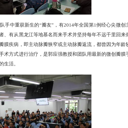
手中重获新生的“瓣友”，有2014年全国第1例经心尖微创
者、有从黑龙江等地慕名而来手术并坚持每年不远千里回来
瓣膜疾病，即主动脉瓣狭窄或主动脉瓣返流，都曾因为年龄
手术方式进行治疗，是郭应强教授和团队用最新的微创瓣膜
的生活。