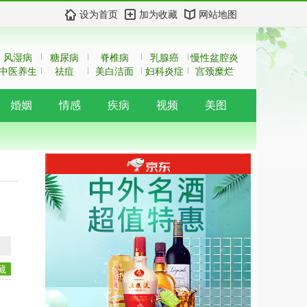
设为首页
加为收藏
网站地图
风湿病
糖尿病
脊椎病
乳腺癌
慢性盆腔炎
中医养生
祛痘
美白洁面
妇科炎症
宫颈糜烂
婚姻
情感
疾病
视频
美图
藏