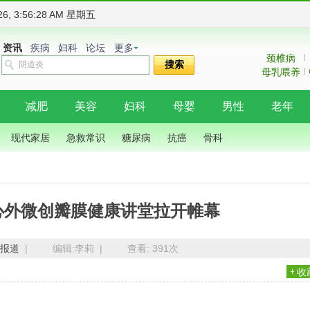
026, 3:56:30 AM 星期五
资讯
疾病
妇科
论坛
更多
颈椎病
搜索
母乳喂养
减肥
美容
妇科
母婴
男性
老年
现代家居
急救常识
糖尿病
抗癌
骨科
院心外微创瓣膜健康讲堂拉开帷幕
报道
|
编辑:李莉 |
查看:
391次
收