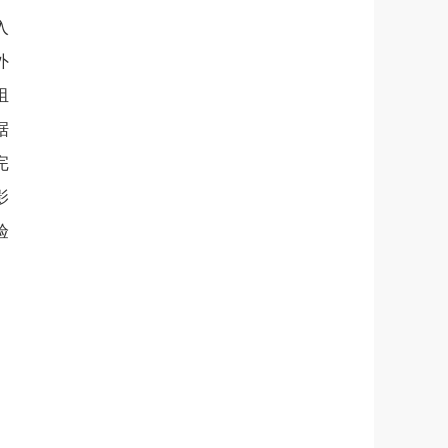
入
外
组
据
完
影
验