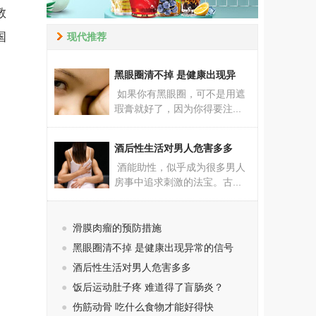
教
国
现代推荐
黑眼圈清不掉 是健康出现异
如果你有黑眼圈，可不是用遮
瑕膏就好了，因为你得要注...
酒后性生活对男人危害多多
酒能助性，似乎成为很多男人
房事中追求刺激的法宝。古...
●
滑膜肉瘤的预防措施
●
黑眼圈清不掉 是健康出现异常的信号
●
酒后性生活对男人危害多多
●
饭后运动肚子疼 难道得了盲肠炎？
●
伤筋动骨 吃什么食物才能好得快