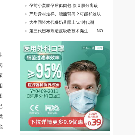
●
孕前小蛮腰孕后似肉包 腹直肌分离该
●
产后身材走样、腰酸背痛？可能和这块
●
大生同轻术代餐奶昔跟上“Z”时代潮
●
第三代巴布剂透皮吸收技术诞生——NO
生
病
家
相
团
已
我
他