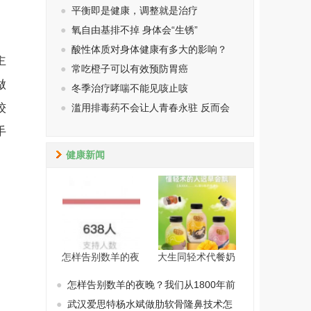
●
平衡即是健康，调整就是治疗
●
氧自由基排不掉 身体会“生锈”
●
酸性体质对身体健康有多大的影响？
主
●
常吃橙子可以有效预防胃癌
做
●
冬季治疗哮喘不能见咳止咳
较
●
滥用排毒药不会让人青春永驻 反而会
手
健康新闻
怎样告别数羊的夜
大生同轻术代餐奶
●
怎样告别数羊的夜晚？我们从1800年前
●
武汉爱思特杨水斌做肋软骨隆鼻技术怎