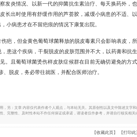
察发炎情况、以新一代的抑菌抗生素治疗、每天换药外，
新皮长出时使用有舒缓作用的芦荟胶，减缓小病患的不适、
出，小病患才在不留疤痕的情况下康复出院。
片伤疤，但金黄色葡萄球菌释放的脱皮毒素只会影响表皮，
说，患这个疾病，干裂脱皮的皮肤范围并不大，以药膏和抗
少见。且葡萄球菌烫伤样皮肤症候群在目前无确切避免的方
疹、脱皮，务必带往就医，并配合医师治疗。
之用，另：文章 内容仅代表作者个人观点，与本站无关。其原创性以及文中陈述文字和
实性、完整性、及时性本站不作任何保证或承诺，请读者仅作参考，并请自行核实相关
【
收藏此页
】 【
打印此