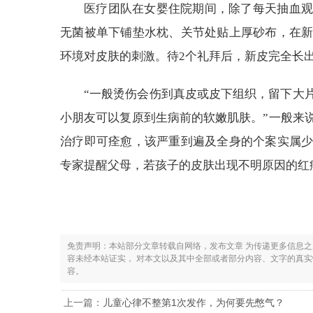
医疗团队在女婴住院期间，除了每天抽血观
无菌被单下铺垫水枕、关节处贴上厚砂布，在
环境对皮肤的刺激。待2个礼拜后，新皮完全长
“一般烫伤会伤到真皮或皮下组织，留下大
小朋友可以复原到生病前的软嫩肌肤。”一般来
治疗即可痊愈，该严重到遍及全身的个案实属
专家提醒父母，若孩子的皮肤出现不明原因的红
免责声明：本站部分文章转载自网络，发布文章 为传递更多信息
容未经本站证实， 对本文以及其中全部或者部分内容、文字的真
容。
上一篇：
儿童心律不整第1次发作，为何要先憋气？