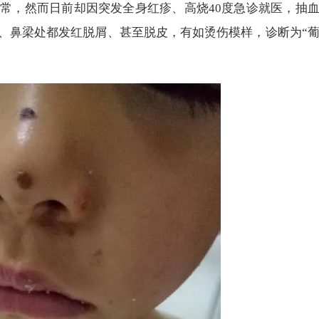
正常，然而日前却因突发全身红疹、高烧40度急诊就医，抽
、鼻梁处都发红脱屑、甚至脱皮，有如烫伤模样，诊断为“