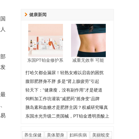
健康新闻
美国
于人
各部
东国PT铂金修护系
减重无效率 可能
被发
打哈欠都会漏尿！轻熟女难以启齿的困扰
腹部肥胖身不胖 多是“肾上腺疲劳”引起
轻天下：“健康瘦，没有副作用”才是硬道
等最
饲料加工作坊灌装“减肥药”摇身变“品牌
泡、
胰岛素和血糖才是肥胖主因？权威研究曝真
容易
东国水光升级二类国械，PT铂金透明质酸上
养生保健
美体塑身
妇科疾病
美丽蜕变