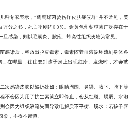
％儿科专家表示，“葡萄球菌烫伤样皮肤症候群”并不常见，
万分之45，死亡率则约0.3％。金黄色葡萄球菌广泛存在
一旦感染，则以毛囊炎、脓疱、蜂窝性组织炎较为常见。
菌感染后，释放出脱皮毒素，毒素随着血液循环流到身体
伤口在哪里，往往要到孩子身上出现红疹、发烧时，才会
二次感染皮肤以皱折处如：眼睛周围、鼻梁、腋下、胯下
病程不会因为用了抗生素就立即停止，会从红斑、脱屑、水
者则会因为组织液流失而导致电解质不平衡、脱水；若孩子
感染，不得不谨慎。