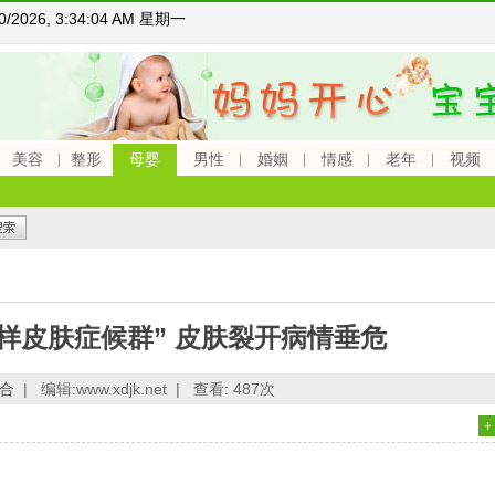
10/2026, 3:34:05 AM 星期一
美容
整形
母婴
男性
婚姻
情感
老年
视频
样皮肤症候群” 皮肤裂开病情垂危
合
|
编辑:www.xdjk.net |
查看:
487次