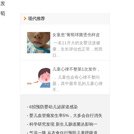
血发
葡萄
现代推荐
女童患“葡萄球菌烫伤样皮
一名11月大的女婴活泼健
康，生长评估也正常，然而
日...
儿童心律不整第1次发作，
，儿童也会有心律不整问
题，其中最常见的儿童心律
不...
6招预防婴幼儿泌尿道感染
婴儿血管瘤发生率5%，大多会自行消失
科学研究发现 新生儿肠道菌丛影响一
气温一降 从衣食住行预防儿童呼吸道