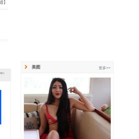
错
】
美图
更多>>