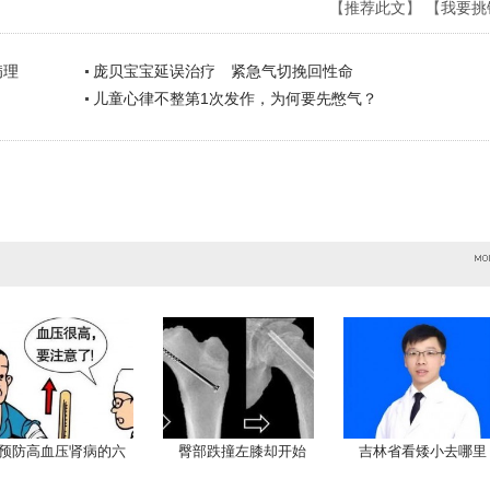
【
推荐此文
】 【
我要挑
病理
庞贝宝宝延误治疗 紧急气切挽回性命
儿童心律不整第1次发作，为何要先憋气？
预防高血压肾病的六
臀部跌撞左膝却开始
吉林省看矮小去哪里