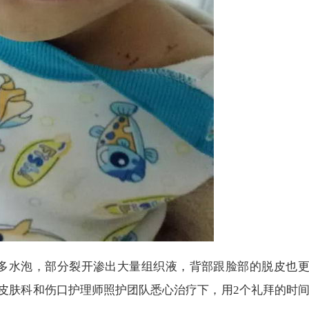
多水泡，部分裂开渗出大量组织液，背部跟脸部的脱皮也
皮肤科和伤口护理师照护团队悉心治疗下，用2个礼拜的时