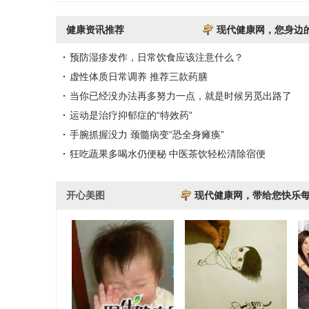
健康资讯推荐
现代健康网，您身边
预防湿疹发作，日常饮食应该注意什么？
虚性体质日常调养 推荐三款药膳
当你已经没办法再多努力一点，就是时候另觅出路了
运动是治疗抑郁症的“特效药”
手腕抓握没力 颈髓病变“恐全身瘫痪”
狂吃蔬果多喝水仍便秘 中医茶饮轻松清除宿便
开心美图
现代健康网，带给您快乐