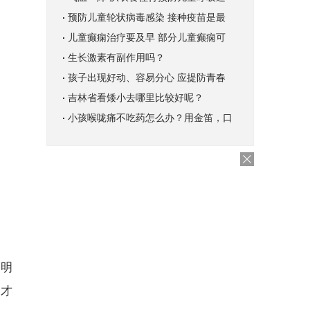
预防儿童轮状病毒感染 接种疫苗是最
儿童癫痫治疗要及早 部分儿童癫痫可
生长激素有副作用吗？
孩子出现好动、容易分心 应提防青春
吉林省看矮小去哪里比较好呢？
小孩喉咙痛不吃药怎么办？用金笛，口
更明
间才