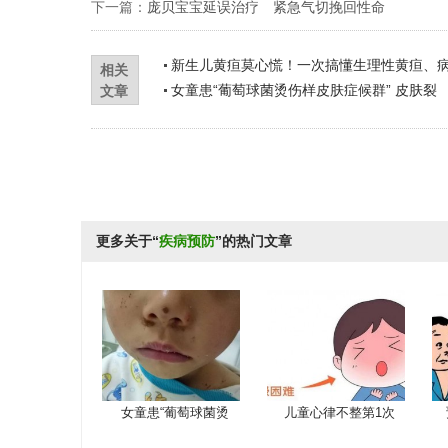
下一篇：
庞贝宝宝延误治疗 紧急气切挽回性命
新生儿黄疸莫心慌！一次搞懂生理性黄疸、
相关
女童患“葡萄球菌烫伤样皮肤症候群” 皮肤裂
文章
更多关于“
疾病预防
”的热门文章
女童患“葡萄球菌烫
儿童心律不整第1次