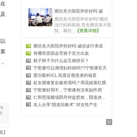
也在
廊坊东大医院评价好吗 诚
以及
廊坊东大医院评价好吗?廊坊
治疗妇科疾病,首先廊坊东大医
院。廊坊...
【查看详细】
所以
廊坊东大医院评价好吗 诚信诊疗承诺
生素
有哪些原因会导致子宫大出血
精子卵子为什么会互相排斥？
式，
宁密康可以调理妇科病吗??宁密康官方
爱尔眼科ICL 高度近视患者的福音
处女膜修复会被发现吗？用花姐落红膜
宁密康好用不，宁密康有没有副作用
仁和芭瑞雅缩阴丹对盆腔炎，阴道炎，
名人分享“阴道回春术” 对女性产生
内
内
页
】