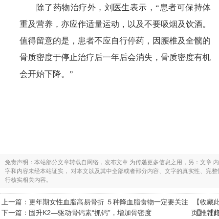
除了药物治疗外，刘医生表示，“患者可保持体
重及营养，亦应作适量运动，以及不要吸烟及饮酒。
值得留意的是，患者不应自行停药，因腰椎及全髋的
骨质密度于停止治疗后一年后会消失，骨质密度有机
会开始下降。”
免责声明：本站部分文章转载自网络，发布文章 为传递更多信息之用，另：文章 
字和内容未经本站证实， 对本文以及其中全部或者部分内容、文字的真实性、完
行核实相关内容。
上一篇：
更年期女性血脂高易骨折 ５种降血脂食物一定要关注
【
收藏
下一篇：
固升K2—驱动骨钙素“抓钙”，增加骨密度
页
【
】 【
推荐