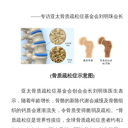
——专访亚太骨质疏松症基金会刘明珠会长
(骨质疏松症示意图)
亚太骨质疏松症基金会创会会长刘明珠医生表
示，随着年龄增长，骨骼的新陈代谢会减慢及骨骼组
织的钙质会逐渐流失，令骨质变得脆弱及疏松。“骨
质疏松症是世界性疫症，全球骨质疏松症患者约有2