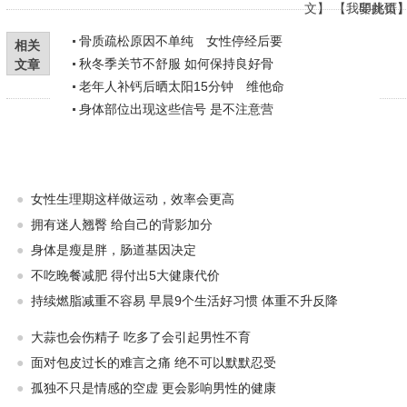
文
】 【
我要挑错
印此页
骨质疏松原因不单纯 女性停经后要
相关
秋冬季关节不舒服 如何保持良好骨
文章
老年人补钙后晒太阳15分钟 维他命
身体部位出现这些信号 是不注意营
●
女性生理期这样做运动，效率会更高
●
拥有迷人翘臀 给自己的背影加分
●
身体是瘦是胖，肠道基因决定
●
不吃晚餐减肥 得付出5大健康代价
●
持续燃脂减重不容易 早晨9个生活好习惯 体重不升反降
●
大蒜也会伤精子 吃多了会引起男性不育
●
面对包皮过长的难言之痛 绝不可以默默忍受
●
孤独不只是情感的空虚 更会影响男性的健康