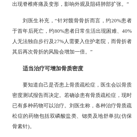
出现脊椎疼痛及变形，影响外观及阻碍肺部扩张。”
刘医生补充，“针对髋骨骨折而言，约20%患者
于首年后死亡，约80%患者日常生活出现困难、40%
人无法独自步行及27%人需要入住护老院，而骨折者
其后再次骨折的风险会增加一倍。”
适当治疗可增加骨质密度
要知道自己是否患上骨质疏松症，医生会以骨质
密度测试报告而决定。若确诊患有骨质疏松症，现时
已有多种药物可以治疗。刘医生称，各种治疗骨质疏
松症的药物包括双磷酸盐类、锶类及地舒单抗(仿保
骨素针)。