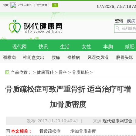
8/7/2026, 7:57:1
资讯
疾病
现代网
快讯
生活
女性
丰胸
减肥
颈椎病
椎间盘突出
腰痛
脊椎病
风湿类风湿
股骨头坏
死
骨质增生
骨质疏松
肩周病
当前位置：
>
健康百科
>
骨科
>
骨质疏松
>
骨质疏松症可致严重骨折 适当治疗可增
加骨质密度
发布: 2017-11-20 10:40:41 |
来源:
现代健康网综合
|
本文相关：
骨质疏松症
增加骨质密度