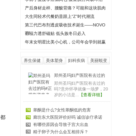
产后身材走样、腰酸背痛？可能和这块肌肉
大生同轻术代餐奶昔跟上“Z”时代潮流
第三代巴布剂透皮吸收技术诞生——NOVO
TT
蓓福力透舒磁贴 低头族冬日必入
年末女明星比美小心机，公司年会学到就赢
养生保健
美体塑身
妇科疾病
美丽蜕变
郑州圣玛妇产医院有去过的
郑州圣玛妇产医院有去过的
吗?意外怀孕就像一场梦，20
岁的小洁是...
【查看详细】
睾酮是什么?女性睾酮低的危害
都
廊坊东大医院评价好吗 诚信诊疗承诺
有哪些原因会导致子宫大出血
精子卵子为什么会互相排斥？