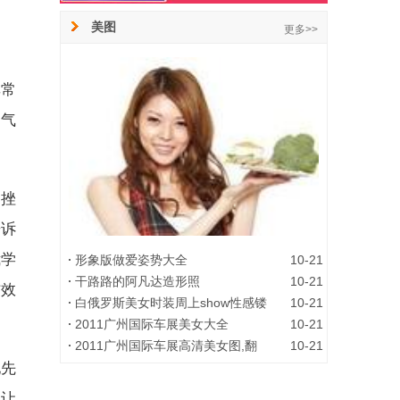
美图
更多>>
非常
过气
挫
告诉
我学
形象版做爱姿势大全
10-21
干路路的阿凡达造形照
10-21
作效
白俄罗斯美女时装周上show性感镂
10-21
2011广州国际车展美女大全
10-21
生活爆笑情景 图片连载
2011广州国际车展高清美女图,翻
10-21
先
，让