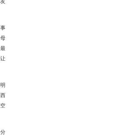
友
到事
父母
，最
也让
明
东西
。空
一分