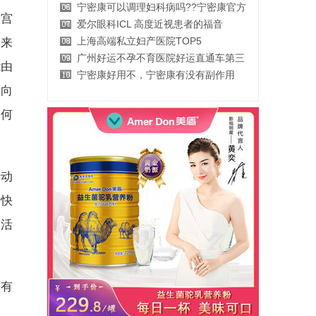
宁密康可以调理妇科病吗??宁密康官方
子宫
爱尔眼科ICL 高度近视患者的福音
上海高端私立妇产医院TOP5
回来
广州好运不孕不育医院好运直通车第三
能由
宁密康好用不，宁密康有没有副作用
内向
如何
动
和快
己活
有