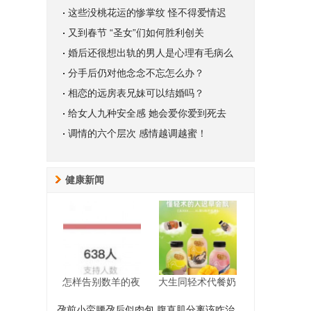
这些没桃花运的惨掌纹 怪不得爱情迟
又到春节 “圣女”们如何胜利创关
婚后还很想出轨的男人是心理有毛病么
分手后仍对他念念不忘怎么办？
相恋的远房表兄妹可以结婚吗？
给女人九种安全感 她会爱你爱到死去
调情的六个层次 感情越调越蜜！
健康新闻
怎样告别数羊的夜
大生同轻术代餐奶
孕前小蛮腰孕后似肉包 腹直肌分离该咋治