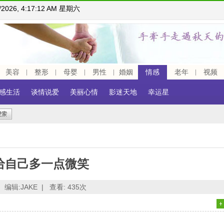
8/2026, 4:17:13 AM 星期六
美容
整形
母婴
男性
婚姻
情感
老年
视频
感生活
谈情说爱
美丽心情
影迷天地
幸运星
给自己多一点微笑
编辑:JAKE |
查看:
435次