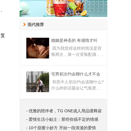
、
现代推荐
复
婚姻是神圣的 有感情才叫
因为我觉得这样的情况是背
叛两次，第一次背叛配偶，...
宅男初次约会聊什么才不会
和意中人初次约会该聊什么?
什么样的话题会让气氛更...
优雅的陪伴者，TG ONE成人用品缓释寂
爱情生活小贴士：那些你搞不定的情感
10个甜蜜小妙方 开始一段浪漫的爱情