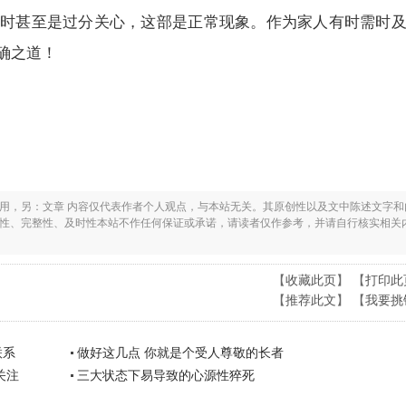
时甚至是过分关心，这部是正常现象。作为家人有时需时
确之道！
之用，另：文章 内容仅代表作者个人观点，与本站无关。其原创性以及文中陈述文字和
实性、完整性、及时性本站不作任何保证或承诺，请读者仅作参考，并请自行核实相关
【
收藏此页
】 【
打印此
【
推荐此文
】 【
我要挑
联系
做好这几点 你就是个受人尊敬的长者
关注
三大状态下易导致的心源性猝死