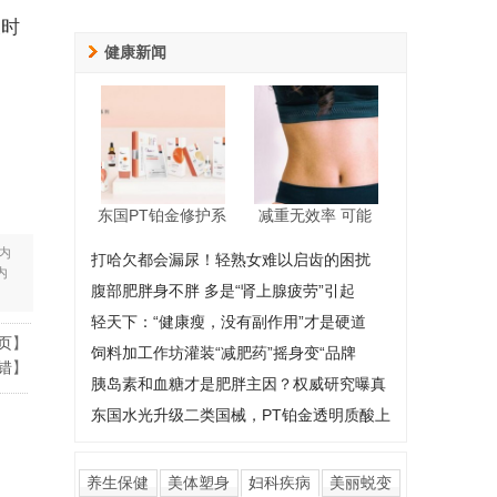
及时
健康新闻
东国PT铂金修护系
减重无效率 可能
内
打哈欠都会漏尿！轻熟女难以启齿的困扰
内
腹部肥胖身不胖 多是“肾上腺疲劳”引起
轻天下：“健康瘦，没有副作用”才是硬道
页
】
饲料加工作坊灌装“减肥药”摇身变“品牌
错
】
胰岛素和血糖才是肥胖主因？权威研究曝真
东国水光升级二类国械，PT铂金透明质酸上
养生保健
美体塑身
妇科疾病
美丽蜕变