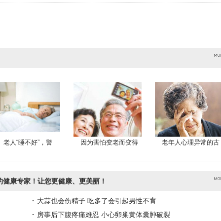
老人“睡不好”，警
因为害怕变老而变得
老年人心理异常的古
的健康专家！让您更健康、更美丽！
大蒜也会伤精子 吃多了会引起男性不育
房事后下腹疼痛难忍 小心卵巢黄体囊肿破裂