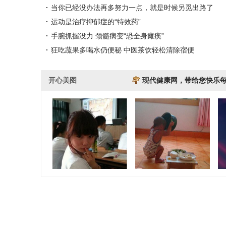
当你已经没办法再多努力一点，就是时候另觅出路了
运动是治疗抑郁症的“特效药”
手腕抓握没力 颈髓病变“恐全身瘫痪”
狂吃蔬果多喝水仍便秘 中医茶饮轻松清除宿便
开心美图
现代健康网，带给您快乐
专给有文化的人看的
萌生活 带来不一样
俄