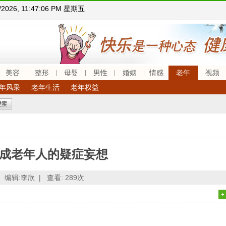
7/2026, 11:47:07 PM 星期五
美容
整形
母婴
男性
婚姻
情感
老年
视频
年风采
老年生活
老年权益
成老年人的疑症妄想
编辑:李欣 |
查看:
289次