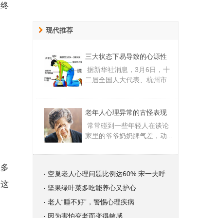
可终
现代推荐
三大状态下易导致的心源性
据新华社消息，3月6日，十
二届全国人大代表、杭州市...
老年人心理异常的古怪表现
常常碰到一些年轻人在谈论
家里的爷爷奶奶脾气差，动...
患多
空巢老人心理问题比例达60% 宋一夫呼
。这
坚果绿叶菜多吃能养心又护心
老人“睡不好”，警惕心理疾病
因为害怕变老而变得敏感