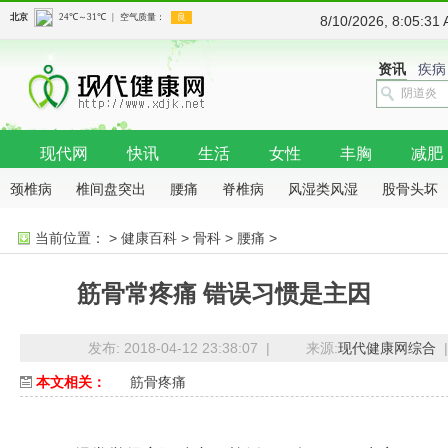
8/10/2026, 8:05:
资讯
疾病
现代网
快讯
生活
女性
丰胸
减肥
颈椎病
椎间盘突出
腰痛
脊椎病
风湿类风湿
股骨头坏
死
骨质增生
骨质疏松
肩周病
当前位置：
>
健康百科
>
骨科
>
腰痛
>
筋骨常疼痛 错误习惯是主因
发布: 2018-04-12 23:38:07 |
来源:
现代健康网综合
|
本文相关：
筋骨疼痛