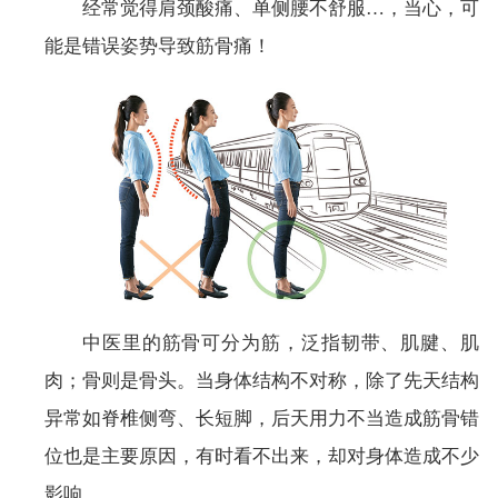
经常觉得肩颈酸痛、单侧腰不舒服…，当心，可
能是错误姿势导致筋骨痛！
中医里的筋骨可分为筋，泛指韧带、肌腱、肌
肉；骨则是骨头。当身体结构不对称，除了先天结构
异常如脊椎侧弯、长短脚，后天用力不当造成筋骨错
位也是主要原因，有时看不出来，却对身体造成不少
影响。