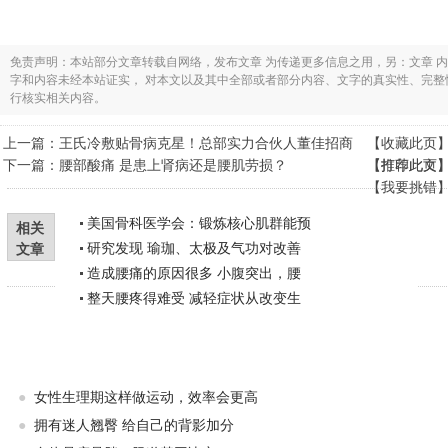
免责声明：本站部分文章转载自网络，发布文章 为传递更多信息之用，另：文章 
字和内容未经本站证实， 对本文以及其中全部或者部分内容、文字的真实性、完
行核实相关内容。
上一篇：
王氏冷敷贴骨病克星！总部实力合伙人董佳招商
【
收藏此页
下一篇：
腰部酸痛 是患上肾病还是腰肌劳损？
【
【
打印此页
推荐此文
【
我要挑错
美国骨科医学会：锻炼核心肌群能预
相关
研究发现 瑜珈、太极及气功对改善
文章
造成腰痛的原因很多 小腹突出，腰
整天腰疼得难受 减轻症状从改变生
●
女性生理期这样做运动，效率会更高
●
拥有迷人翘臀 给自己的背影加分