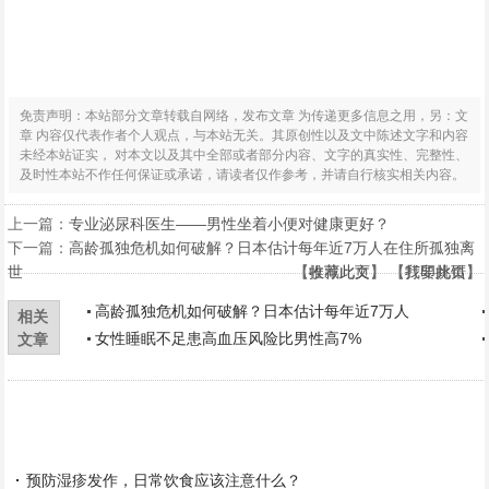
免责声明：本站部分文章转载自网络，发布文章 为传递更多信息之用，另：文
章 内容仅代表作者个人观点，与本站无关。其原创性以及文中陈述文字和内容
未经本站证实， 对本文以及其中全部或者部分内容、文字的真实性、完整性、
及时性本站不作任何保证或承诺，请读者仅作参考，并请自行核实相关内容。
上一篇：
专业泌尿科医生——男性坐着小便对健康更好？
下一篇：
高龄孤独危机如何破解？日本估计每年近7万人在住所孤独离
世
【
【
收藏此页
推荐此文
】 【
】 【
打印此页
我要挑错
】
】
高龄孤独危机如何破解？日本估计每年近7万人
相关
女性睡眠不足患高血压风险比男性高7%
文章
预防湿疹发作，日常饮食应该注意什么？