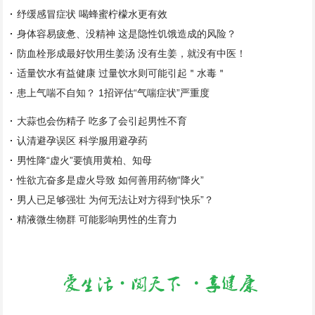
纾缓感冒症状 喝蜂蜜柠檬水更有效
身体容易疲惫、没精神 这是隐性饥饿造成的风险？
防血栓形成最好饮用生姜汤 没有生姜，就没有中医！
适量饮水有益健康 过量饮水则可能引起＂水毒＂
患上气喘不自知？ 1招评估“气喘症状”严重度
大蒜也会伤精子 吃多了会引起男性不育
认清避孕误区 科学服用避孕药
男性降“虚火”要慎用黄柏、知母
性欲亢奋多是虚火导致 如何善用药物“降火”
男人已足够强壮 为何无法让对方得到“快乐”？
精液微生物群 可能影响男性的生育力