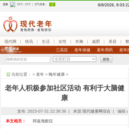
8/8/2026, 8:03
现代网
快讯
生活
女性
丰胸
减肥
美容
三高症
老年保健
老年用药
老年
当前位置：
>
老年
>
晚年健康
>
老年人积极参加社区活动 有利于大脑健
康
发布: 2023-07-31 22:38:36 |
来源:
现代健康网综合
|
编辑:ww
本文相关：
阿兹海默症