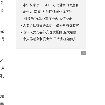
，为
家中长辈牙口不好，方便进食的餐点有
分兑
老年人“网瘾”大 社区适老化线下社
“银龄族”再就业发挥余热 如何少走
人老了性格变得固执 跟长辈沟通要掌
好家
老年人尤其要补充优质蛋白 五大精髓
休假
个人养老金制度出台 三大支柱如何共
务人
组织
福利
高精
合民