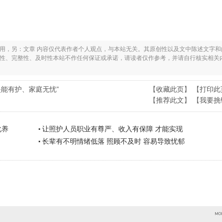
之用，另：文章 内容仅代表作者个人观点，与本站无关。其原创性以及文中陈述文字和
实性、完整性、及时性本站不作任何保证或承诺，请读者仅作参考，并请自行核实相关
失能有护、家庭无忧”
【
收藏此页
】 【
打印此
【
推荐此文
】 【
我要挑
化养
让照护人员职业有尊严、收入有保障 才能实现
长辈有不明情绪低落 照顾不及时 容易导致忧郁