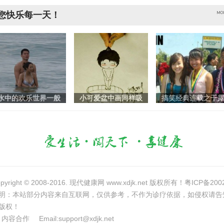
您快乐每一天！
水中的欢乐世界一般
小可爱盆中画同样吸
搞笑经典连载之干
pyright © 2008-2016. 现代健康网 www.xdjk.net 版权所有！
粤ICP备200
明：本站部分内容来自互联网，仅供参考，不作为诊疗依据，如侵权请告
版权！
内容合作
Email:
support@xdjk.net