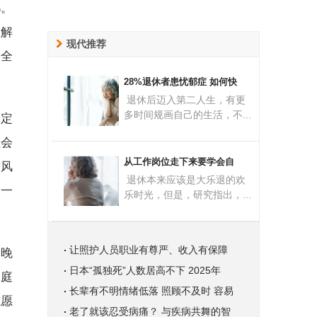
%。
须解
现代推荐
安全
28%退休者患忧郁症 如何快
退休后迈入第二人生，有更
多时间规画自己的生活，不...
界定
社会
从工作岗位走下来要学会自
与风
退休本来应该是大乐退的欢
人一
乐时光，但是，研究指出，...
让照护人员职业有尊严、收入有保障
享晚
日本“孤独死”人数居高不下 2025年
家庭
长辈有不明情绪低落 照顾不及时 容易
志愿
老了就该忍受病痛？ 与疾病共舞的智