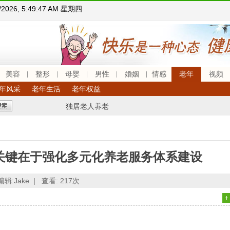
6/2026, 5:49:48 AM 星期四
美容
整形
母婴
男性
婚姻
情感
老年
视频
年风采
老年生活
老年权益
独居老人养老
关键在于强化多元化养老服务体系建设
编辑:Jake |
查看:
217次