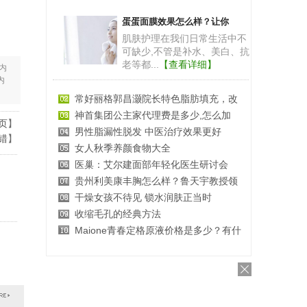
蛋蛋面膜效果怎么样？让你
肌肤护理在我们日常生活中不
可缺少,不管是补水、美白、抗
老等都...
【查看详细】
内
内
常好丽格郭昌灏院长特色脂肪填充，改
神首集团公主家代理费是多少,怎么加
页
】
男性脂漏性脱发 中医治疗效果更好
错
】
女人秋季养颜食物大全
医巢：艾尔建面部年轻化医生研讨会
贵州利美康丰胸怎么样？鲁天宇教授领
干燥女孩不待见 锁水润肤正当时
收缩毛孔的经典方法
Maione青春定格原液价格是多少？有什