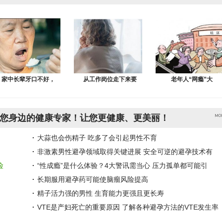
家中长辈牙口不好，
从工作岗位走下来要
老年人“网瘾”大
您身边的健康专家！让您更健康、更美丽！
大蒜也会伤精子 吃多了会引起男性不育
非激素男性避孕领域取得关键进展 安全可逆的避孕技术有
险
“性成瘾”是什么体验？4大警讯需当心 压力孤单都可能引
长期服用避孕药可能使脑瘤风险提高
精子活力强的男性 生育能力更强且更长寿
VTE是产妇死亡的重要原因 了解各种避孕方法的VTE发生率