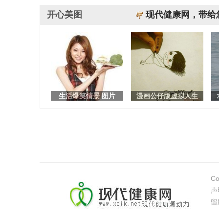
开心美图
现代健康网，带给
生活爆笑情景 图片
漫画公仔版虚拟人生
Co
声
留