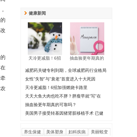
道，
健康新闻
备的
化改
临的
天冷更减脂！6招
抽血验更年期真的
，在
减肥药关键专利到期，全球减肥药行业格局
表牵
女性”失智”与”衰老”首度进入十大死因
天冷更减脂！6招加强燃烧卡路里
让农
天天大鱼大肉也吃不胖？胖瘦早就“写”在
抽血验更年期真的可靠吗？
美国男子接受转基因猪肾脏移植手术 已健
养生保健
美体塑身
妇科疾病
美丽蜕变