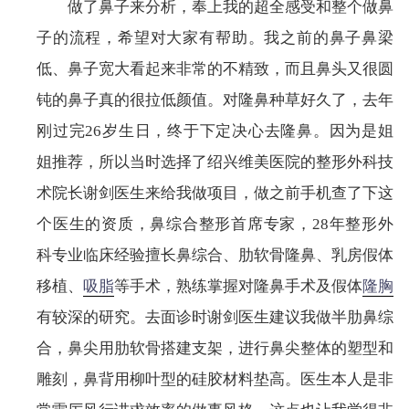
做了鼻子来分析，奉上我的超全感受和整个做鼻
子的流程，希望对大家有帮助。我之前的鼻子鼻梁
低、鼻子宽大看起来非常的不精致，而且鼻头又很圆
钝的鼻子真的很拉低颜值。对隆鼻种草好久了，去年
刚过完26岁生日，终于下定决心去隆鼻。因为是姐
姐推荐，所以当时选择了绍兴维美医院的整形外科技
术院长谢剑医生来给我做项目，做之前手机查了下这
个医生的资质，鼻综合整形首席专家，28年整形外
科专业临床经验擅长鼻综合、肋软骨隆鼻、乳房假体
移植、
吸脂
等手术，熟练掌握对隆鼻手术及假体
隆胸
有较深的研究。去面诊时谢剑医生建议我做半肋鼻综
合，鼻尖用肋软骨搭建支架，进行鼻尖整体的塑型和
雕刻，鼻背用柳叶型的硅胶材料垫高。医生本人是非