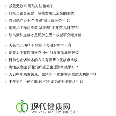
●
减重无效率 可能方法跑偏了
●
打哈欠都会漏尿！轻熟女难以启齿的困扰
●
腹部肥胖身不胖 多是“肾上腺疲劳”引起
●
饲料加工作坊灌装“减肥药”摇身变“品牌”产品
●
胰岛素和血糖才是肥胖主因？权威研究曝真相
●
大蒜也会伤精子 吃多了会引起男性不育
●
房事后下腹疼痛难忍 小心卵巢黄体囊肿破裂
●
目前包皮切除术的方法有哪些？优缺点比较
●
患性成瘾症 药物治疗还是生理训练效果好？
●
人到中年易发频尿、尿急症 可能是前列腺肥大初期症状
●
中年男性小便不顺 尿不净 多为前列腺肥大引起