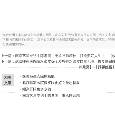
免责声明：本站部分文章转载自网络，发布文章 为传递更多信息之用，另：文章 
字和内容未经本站证实， 对本文以及其中全部或者部分内容、文字的真实性、完
行核实相关内容。
上一篇：
南京艺星专访丨陈孝闯：秉承匠师精神，打造美好人生！
【
下一篇：
武汉哪家医院做双眼皮好？爱思特双眼皮自然无痕，恢复快
藏
【
荐此文
页
】 【
】 【
打印此页
我要挑错
医美姬生态除疤祛疤
相关
武汉哪家医院做双眼皮好？爱思特双
文章
绍兴开眼角多少钱
南京艺星专访丨陈孝闯：秉承匠师精