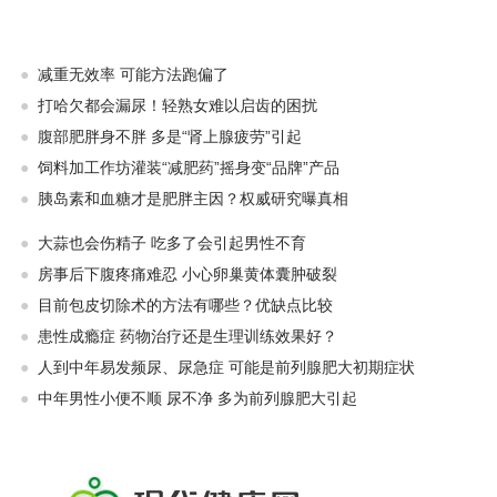
●
减重无效率 可能方法跑偏了
●
打哈欠都会漏尿！轻熟女难以启齿的困扰
●
腹部肥胖身不胖 多是“肾上腺疲劳”引起
●
饲料加工作坊灌装“减肥药”摇身变“品牌”产品
●
胰岛素和血糖才是肥胖主因？权威研究曝真相
●
大蒜也会伤精子 吃多了会引起男性不育
●
房事后下腹疼痛难忍 小心卵巢黄体囊肿破裂
●
目前包皮切除术的方法有哪些？优缺点比较
●
患性成瘾症 药物治疗还是生理训练效果好？
●
人到中年易发频尿、尿急症 可能是前列腺肥大初期症状
●
中年男性小便不顺 尿不净 多为前列腺肥大引起