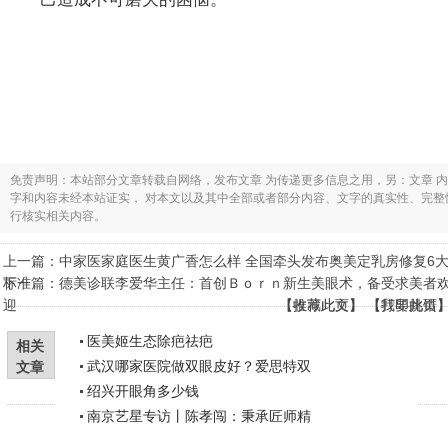
免责声明：本站部分文章转载自网络，发布文章 为传递更多信息之用，另：文章 
字和内容未经本站证实， 对本文以及其中全部或者部分内容、文字的真实性、完
行核实相关内容。
上一篇：
中家医家庭医生黄广香怎么样 全国牵头发布奥美定乳房修复6
标准
下一篇：
德美诊联李爱华主任：首创Ｂｏｒｎ新生美眼术，备受求美者
迎
【
【
收藏此页
推荐此文
】 【
】 【
打印此页
我要挑错
医美姬生态除疤祛疤
相关
武汉哪家医院做双眼皮好？爱思特双
文章
绍兴开眼角多少钱
南京艺星专访丨陈孝闯：秉承匠师精