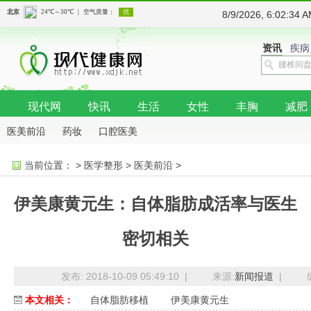
8/9/2026, 6:02:3
资讯
疾病
现代网
快讯
生活
女性
丰胸
减肥
医美前沿
药妆
口腔医美
当前位置：
>
医学整形
>
医美前沿
>
伊美康黄元生：自体脂肪成活率与医生
密切相关
发布: 2018-10-09 05:49:10 |
来源:
新闻报道
|
本文相关：
自体脂肪移植
伊美康黄元生