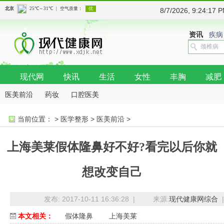
8/7/2026, 9:24:1
资讯
疾病
现代网
快讯
生活
女性
丰胸
减肥
医美前沿
药妆
口腔医美
当前位置：
>
医学整形
>
医美前沿
>
上海美莱假体隆鼻好不好?看完以后你就
想改变自己
发布: 2017-10-11 16:36:28 |
来源:
现代健康网综合
|
本文相关：
假体隆鼻
上海美莱