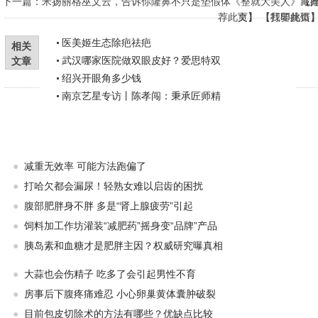
下一篇：
米扬丽格巫文云，告诉你隆鼻不只是垫假体《整就大美人》
藏
【
荐此文
页
】 【
】 【
打印此页
我要挑错
医美姬生态除疤祛疤
相关
武汉哪家医院做双眼皮好？爱思特双
文章
绍兴开眼角多少钱
南京艺星专访丨陈孝闯：秉承匠师精
●
减重无效率 可能方法跑偏了
●
打哈欠都会漏尿！轻熟女难以启齿的困扰
●
腹部肥胖身不胖 多是“肾上腺疲劳”引起
●
饲料加工作坊灌装“减肥药”摇身变“品牌”产品
●
胰岛素和血糖才是肥胖主因？权威研究曝真相
●
大蒜也会伤精子 吃多了会引起男性不育
●
房事后下腹疼痛难忍 小心卵巢黄体囊肿破裂
●
目前包皮切除术的方法有哪些？优缺点比较