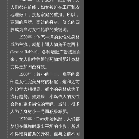
人们都在前线，妇女被迫在工厂和农
地理做工，挑起家庭的重担。所以，
宽阔的肩膀、高达的身材、修长的四
肢成为当时女性轮廓的关键词。
1950年：体态丰满的女性化身材
成为主流，就想卡通人物兔子杰西卡
(Jessica Rabbit)。各种增肥广告接踵而
来，女人们往往通过药物增肥让身材
变得更加凹凸有致。
1960年：较小的
胸部
、扁平的臀
部是女性完美身材的标配，这和之前
的10年大相径庭。娇小的身材成为了
流行趋势。娃娃脸、小鸟依人的女性
会得到更多男性的青睐。当时，很多
人为了身材小一号而积极减肥。
1970年：Dsco开始风靡，人们都
梦想在跳舞时露出平坦的小腹，所以
不得维持苗条的身材。但与之前不同