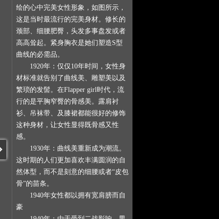
绘的心中完美女性形象，如图所示，
这是当时最流行的完美身材。修长的
颈部、细腰肥臀，头发多事盘发或者
高高耸起。紧身胸衣是她们塑造S型
曲线的必需品。
1920年：仅仅10年时间，女性身
材标准就告别了曲线美、雕塑美以及
繁琐的发髻。在Flapper girl时代，流
行的是平胸窄臀的骨感美。露肩衬
衫、吊袜带、及膝裙都能很好的修饰
这种身材，让女性显得既骨感又性
感。
1930年：曲线美重新成为潮流。
这时期的人们更加喜欢丰满圆润的自
然体型，而不是刻意的细腰或者“皮包
骨”的苗条。
1940年女性都以拥有宽肩膀而自
豪
1940年：由于受到二战影响，男