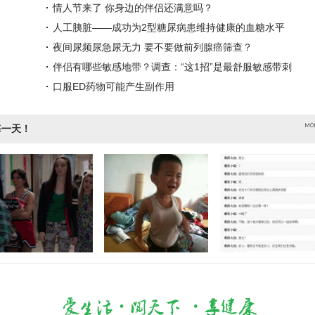
情人节来了 你身边的伴侣还满意吗？
人工胰脏——成功为2型糖尿病患维持健康的血糖水平
夜间尿频尿急尿无力 要不要做前列腺癌筛查？
伴侣有哪些敏感地带？调查：“这1招”是最舒服敏感带刺
口服ED药物可能产生副作用
每一天！
态笑料图 开心生
谁能理解早熟的痛苦
很不错的搞笑图集