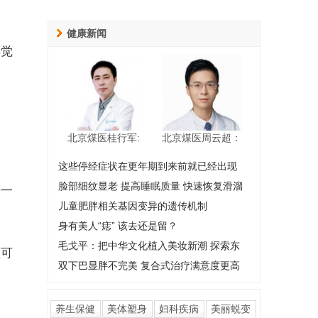
健康新闻
样觉
北京煤医桂行军:
北京煤医周云超：
这些停经症状在更年期到来前就已经出现
脸部细纹显老 提高睡眠质量 快速恢复滑溜
来一
儿童肥胖相关基因变异的遗传机制
身有美人“痣” 该去还是留？
毛戈平：把中华文化植入美妆新潮 探索东
置可
双下巴显胖不完美 复合式治疗满意度更高
养生保健
美体塑身
妇科疾病
美丽蜕变