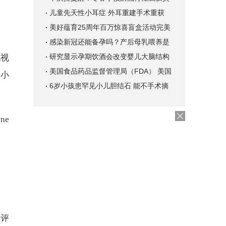
儿童先天性小耳症 外耳重建手术重获
美好蕴育25周年百万惊喜盲盒活动完美
感染新冠还能备孕吗？产后母乳喂养是
研究显示孕期饮酒会改变婴儿大脑结构
电视
美国食品药品监督管理局（FDA） 美国
一小
6岁小孩患罕见小儿胆结石 能不手术摘
ne
和评