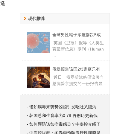
技造
现代推荐
全球男性精子浓度惨跌5成
英国《卫报》报导《人类生
育最新信息》期刊（Human
...
俄媒报道该国2/3家庭只有
近日，俄罗斯战略倡议署向
总统普京提交的一份报告显...
诺如病毒来势势凶凶引发呕吐又腹泻
韩国总和生育率为0.78 再创历史新低
如何预防诺如病毒感染？中疾控介绍了
中疾控提醒：冬春季预防流行性脑膜炎