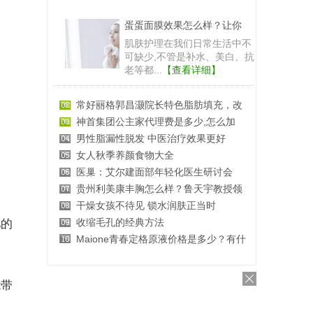
蛋蛋面膜效果怎么样？让你
肌肤护理在我们日常生活中不
可缺少,不管是补水、美白、抗
老等都...
【查看详细】
常好丽格郭昌灏院长特色脂肪填充，改
神首集团公主家代理费是多少,怎么加
男性脂漏性脱发 中医治疗效果更好
女人秋季养颜食物大全
医巢：艾尔建面部年轻化医生研讨会
贵州利美康丰胸怎么样？鲁天宇教授领
干燥女孩不待见 锁水润肤正当时
收缩毛孔的经典方法
儿的
Maione青春定格原液价格是多少？有什
能带