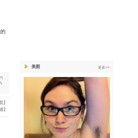
性的
美图
更多>>
内
内
页
】
错
】