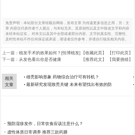
免责声明：本站部分文章转载自网络，发布文章 为传递更多信息之用，另：文
章 内容仅代表作者个人观点，与本站无关。其原创性以及文中陈述文字和内容
未经本站证实， 对本文以及其中全部或者部分内容、文字的真实性、完整性、
及时性本站不作任何保证或承诺，请读者仅作参考，并请自行核实相关内容。
上一篇：
植发手术的效果如何？[恒博植发]
【
收藏此页
】 【
打印此页
】
下一篇：
从发色看出你是否健康
【
推荐此文
】 【
我要挑错
】
雄秃影响形象 药物综合治疗可有转机？
相关
最新研究发现致秃关键 未来有望找出有效的防
文章
预防湿疹发作，日常饮食应该注意什么？
虚性体质日常调养 推荐三款药膳