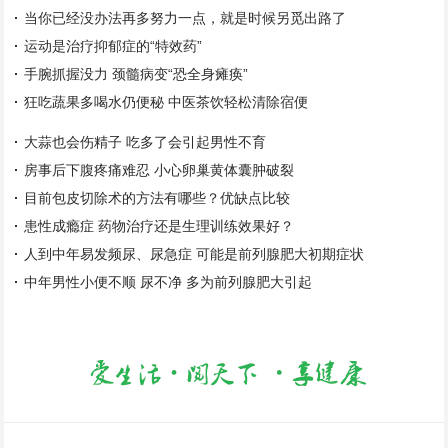
当你已经没办法再多努力一点，就是时候另觅出路了
运动是治疗抑郁症的“特效药”
手腕抓握没力 颈髓病变“恐全身瘫痪”
狂吃蔬果多喝水仍便秘 中医茶饮轻松清除宿便
大蒜也会伤精子 吃多了会引起男性不育
房事后下腹疼痛难忍 小心卵巢黄体囊肿破裂
目前包皮切除术的方法有哪些？优缺点比较
患性成瘾症 药物治疗还是生理训练效果好？
人到中年易发频尿、尿急症 可能是前列腺肥大初期症状
中年男性小便不顺 尿不净 多为前列腺肥大引起