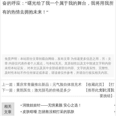
奋的呼应：“曙光给了我一个属于我的舞台，我将用我所
有的热情去拥抱未来！“
免责声明：本站部分文章转载自网络，发布文章 为传递更多信息之用，另：文
章 内容仅代表作者个人观点，与本站无关。其原创性以及文中陈述文字和内容
未经本站证实， 对本文以及其中全部或者部分内容、文字的真实性、完整性、
及时性本站不作任何保证或承诺，请读者仅作参考，并请自行核实相关内容。
上一篇：
重庆常青藤推出新品：元气脸自体填充术
【
收藏此页
】 【
打
下一篇：
黄凯医生：激光脱毛的价格是多少
【
推荐此文
印此页
】 【
】
我
要挑错
】
润致娃娃针——无惧素颜 安心之选！
相关
皮肤暗哑 怎拯救没精打采的肌肤
文章