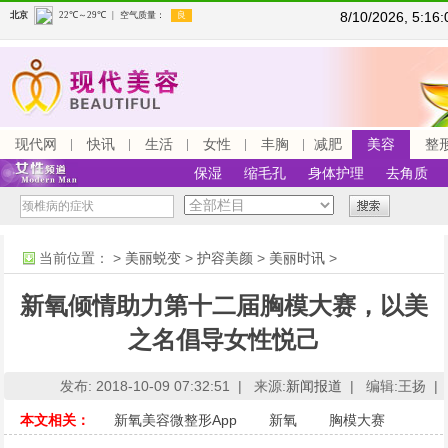
8/10/2026, 5:1
现代网
快讯
生活
女性
丰胸
减肥
美容
整
保湿
缩毛孔
身体护理
去角质
当前位置：
>
美丽蜕变
>
护容美颜
>
美丽时讯
>
新氧倾情助力第十二届胸模大赛，以美
之名倡导女性悦己
发布: 2018-10-09 07:32:51 |
来源:
新闻报道
|
编辑:王扬 |
本文相关：
新氧美容微整形App
新氧
胸模大赛