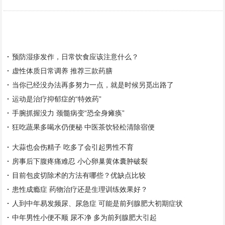
预防湿疹发作，日常饮食应该注意什么？
虚性体质日常调养 推荐三款药膳
当你已经没办法再多努力一点，就是时候另觅出路了
运动是治疗抑郁症的“特效药”
手腕抓握没力 颈髓病变“恐全身瘫痪”
狂吃蔬果多喝水仍便秘 中医茶饮轻松清除宿便
大蒜也会伤精子 吃多了会引起男性不育
房事后下腹疼痛难忍 小心卵巢黄体囊肿破裂
目前包皮切除术的方法有哪些？优缺点比较
患性成瘾症 药物治疗还是生理训练效果好？
人到中年易发频尿、尿急症 可能是前列腺肥大初期症状
中年男性小便不顺 尿不净 多为前列腺肥大引起